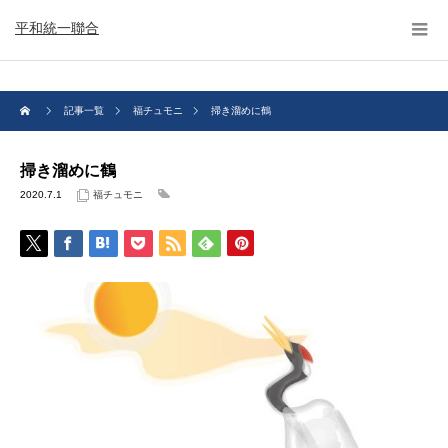
平和統一聯合
記事一覧
福チュモニ
掃き溜めに鶴
掃き溜めに鶴
2020.7.1
福チュモニ