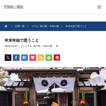
平和統一聯合
記事一覧
コラム
,
島の風・半島の風
年末年始で思うこと
年末年始で思うこと
2023.12.27
コラム
,
島の風・半島の風