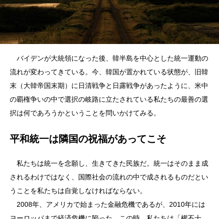
バイデンが大統領になった後、韓半島を中心とした統一運動の
流れが変わってきている。今、韓国が置かれている状態が、旧韓
末（大韓帝国末期）に日清戦争と日露戦争があったように、米中
の覇権争いの中で選択の岐路に立たされている私たちの最善の選
択は何であろうかということを問いかけてみる。
平和統一は隣国の祝福があってこそ
私たちは統一を念願し、生きてきた民族だ。統一はそのまま成
されるわけではなく、国際社会の流れの中で成されるものだとい
うことを私たちは自覚しなければならない。
2008年、アメリカで始まった金融危機であるが、2010年には
ヨーロッパまで経済危機に陥った。この時、私たちは「權不十