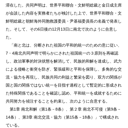
滞在した。共同声明は、世界平和聯合・文鮮明総裁と金日成主席
が会談した内容を実務者たちが検討した上で、世界平和聯合・文
鮮明総裁と朝鮮海外同胞救護委員・尹基福委員長の名義で発表し
た。そして、その6日後の12月13日に南北で次のように合意し
た。
「南と北は、分断された祖国の平和的統一のための意に従い、
7・4南北共同声明で明らかにされた祖国統一の３原則を再確認
し、政治軍事的対決状態を解消して、民族的和解を達成し、武力
による侵略と衝突を防ぎ、緊張緩和と平和を保障し、多角的な交
流・協力を再現し、民族共同の利益と繁栄を図り、双方の関係が
国と国の関係ではない統一を目指す過程として暫定的に形成され
た特殊関係であることを確認し認め、平和統一を成就するために
共同努力を傾注することを約束し、次のように合意する。
第1章 南北和解（第1条－8条）、第２章 南北不可侵（第9条－
14条）、第3章 南北交流・協力（第15条－18条）」で構成され
ている。