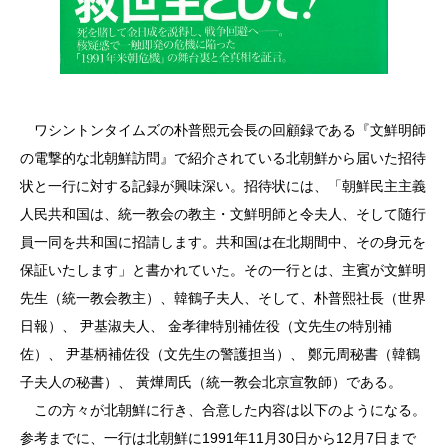
ワシントンタイムズの朴普熙元会長の回顧録である『文鮮明師
の電撃的な北朝鮮訪問』で紹介されている北朝鮮から届いた招待
状と一行に対する記録が興味深い。招待状には、「朝鮮民主主義
人民共和国は、統一教会の教主・文鮮明師と令夫人、そして随行
員一同を共和国に招請します。共和国は在北期間中、その身元を
保証いたします」と書かれていた。その一行とは、主賓が文鮮明
先生（統一教会教主）、韓鶴子夫人、そして、朴普熙社長（世界
日報）、 尹基淑夫人、 金孝律特別補佐役（文先生の特別補
佐）、 尹基柄補佐役（文先生の警護担当）、 鄭元周秘書（韓鶴
子夫人の秘書）、 黃燁周氏（統一教会北京宣敎師）である。
この方々が北朝鮮に行き、合意した内容は以下のようになる。
参考までに、一行は北朝鮮に1991年11月30日から12月7日まで