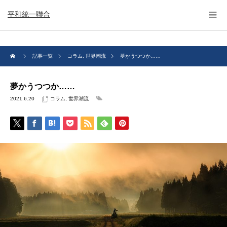
平和統一聯合
記事一覧
コラム
,
世界潮流
夢かうつつか……
夢かうつつか……
2021.6.20
コラム
,
世界潮流