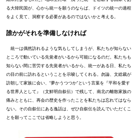
る大韓民国が、心から統一を願うのならば、ドイツの統一の過程
をよく見て、洞察する必要があるのではないかと考える。
誰かがそれを準備しなければ
統一は偶然訪れるような気もしてしまうが、私たちが知らない
ところで動いている先覚者がいるから可能になるのだ。私たちも
知らない間に苦労する先覚者がいるから、統一がある日、私たち
の目の前に訪れるということを示唆してくれる。勿論、文総裁が
訪朝して家族に会い、“夢かうつつか”という言葉を『平和を愛す
る世界人として』（文鮮明自叙伝）で残して、南北の離散家族の
痛みとともに、再会の歴史を作ったことを私たちは忘れてはなら
ない。その自叙伝にある逸話は、ぜひ自叙伝を読んでいただくこ
とを願ってここでは省略しようと思う。