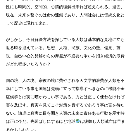
性にも時間的、空間的、心情的理解出来れば超えられる。過去、
現在、未来を繋ぐのは命の連鎖であり、人間社会には伝統文化と
して歴史に現れて来た。
がしかし、今日解決方法を探している人類は基本的な見地に立ち
返る時を迎えている。思想、人種、民族、文化の壁。偏見、蔑
視、自己中心的見解からの摩擦が不必要な争いを招き経済的浪費
がどれ程多いだろうか？
国の境、人の境、宗教の境に費やされる天文学的浪費が人類を不
幸にしている事を国連は先頭に立って指導すべきなのに機能不全
症候群とは実に嘆かわしい事である。力とは正しく使わなければ
害を及ぼす。真実を見てこそ対策を貢ずるであろう事は言を待た
ない。謙虚に真実に目を開き人類の未来に責任ある行動を示す時
は正に今だ。先延ばしにするほど地球
は疲弊し人類滅亡は早ま
るかもしれない。