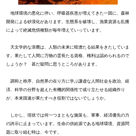
地球環境の悪化に伴い、呼吸器疾患が増えてきた一因に、森林
開発による砂漠化があります。生態系を破壊し、漁業資源も乱獲
によって絶滅危惧種類が毎年増えていっています。
天文学的な浪費は、人類の未来に暗澹たる結果をきたしていま
す。果たして人間に万物の霊長たる資格、権利は認められるので
しょうか？ 甚だ疑問に思うところがあります。
調和と秩序、自然界の在り方に学ぶ謙虚な人間社会を政治、経
済、科学の分野を超えた有機的関係性で成り立たせる組織作り
が、本来国連が果たすべき役割ではないでしょうか。
しかし、現状では何一つまともな施策も、軍事、経済優先の力
の誇示に止まっています。生命の供給源である地球環境、資源問
題に取り組む時は、今です。