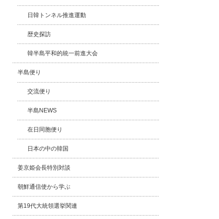
日韓トンネル推進運動
歴史探訪
韓半島平和的統一前進大会
半島便り
交流便り
半島NEWS
在日同胞便り
日本の中の韓国
姜京姫会長特別対談
朝鮮通信使から学ぶ
第19代大統領選挙関連