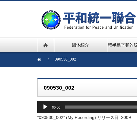
団体紹介
韓半島平和的
090530_002
090530_002
音
00:00
声
プ
“090530_002” (My Recording) リリース日: 2009
レ
ー
ヤ
ー