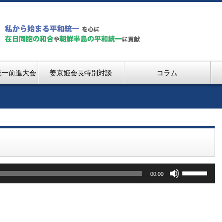
統一前進大会
姜京姫会長特別対談
コラム
ボ
00:00
リ
ュ
ー
ム
調
節