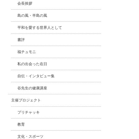
会長挨拶
島の風・半島の風
平和を愛する世界人として
書評
福チュモニ
私の出会った在日
自伝・インタビュー集
谷先生の健康講座
主催プロジェクト
プリチャッキ
教育
文化・スポーツ