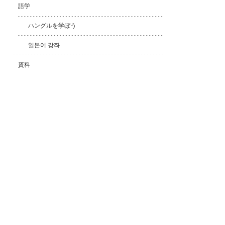
語学
ハングルを学ぼう
일본어 강좌
資料