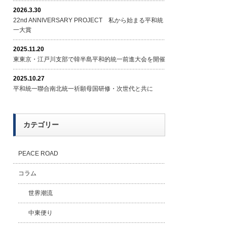
2026.3.30
22nd ANNIVERSARY PROJECT 私から始まる平和統
一大賞
2025.11.20
東東京・江戸川支部で韓半島平和的統一前進大会を開催
2025.10.27
平和統一聯合南北統一祈願母国研修・次世代と共に
カテゴリー
PEACE ROAD
コラム
世界潮流
中東便り