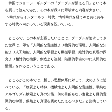
韓国でジョージ・ギルダーの『グーグルが消える日』という本
を買って読んでみた。その本が我々に示唆する内容が大きい。
TV時代からインターネット時代、情報時代を経てAIと共に共存
する時代へ向かっている現実を説いている。
ところで、この本が主張したいことは、グーグルが追求してき
た世界は、即ち「人間的な意識性より物質的な環境、人間的な知
能より人工知能、人間的な学習より機械学習、絶対的な真理の探
究より相対的な検索、創造より複製、階層的宇宙の中に人間的な
階層」を作るということである。
ところがこの本では、新しい思想体系に対して、次のように述
べている。「物質より精神、機械性より人間的な意識性、単純な
アルゴリズム検索より真の知能、何の目的もない進化より目的意
識的な学習、偶然より真理を褒めたたえるべきだ」と指摘してい
る。