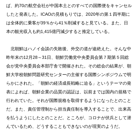
ば、約70の航空会社が中国本土とのすべての国際便をキャンセル
したと発表した。ICAOの見積もりでは、2020年の第１四半期に
は全体的に乗客が39％から41％削減すると見ている。また、日
本の観光収入も約1,415億円減少すると推定している。
北朝鮮はハノイ会談の失敗後、外交の道が途絶えた。そんな中
昨年末の12月28～31日、朝鮮労働党中央委員会第７期第５回総
会が党中央委員会本部庁舎で開催された。その総会の結果が、朝
鮮大学校朝鮮問題研究センターの主催する国際シンポジウムで明
らかにされた。「朝鮮の経済成長戦略に迫る」というテーマの発
表によれば、朝鮮企業の品質の認証は、以前までは国内の規格で
行われていた。それが国際規格を取得するようになったとのこと
だ。また、責任管理制から担当責任制を導入することで、出来高
を払うようにしたとのことだ。ところが、コロナが伏兵として潜
んでいるため、どうすることもできないのが現実のようだ。