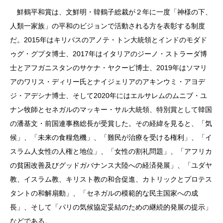
鮮鶴平和賞は、文鮮明・韓鶴子総裁が２年に一度「神様の下、
人類一家族」の平和のビジョンで活動される方を表彰する制度
だ。2015年はキリバスのアノテ・トン大統領とインドのモダド
ゥグ・グプタ博士、2017年はイタリアのジーノ・ストラーダ博
士とアフガニスタンのサケナ・ヤクービ博士、2019年はソマリ
アのワリス・ディリー氏とナイジェリアのアキンウミ・アヨデ
ジ・アデシナ博士、そして2020年にはエルサレムのムニブ・ユ
ナン牧師とセネガルのマッキー・サル大統領、特別賞として韓国
の潘基文・前国連事務総長が受賞した。その経緯を見ると、「気
候」、「未来の食糧危機」、「難民が治療を受ける権利」、「イ
スラム人女性の人権と地位」、「女性の割礼問題」、「アフリカ
の貧困改善及びグッドガバナンス大陸への経済発展」、「ユダヤ
教、イスラム教、キリスト教の和合促進、カトリックとプロテス
タントの和解扇動」、「セネガルの模範的な民主国家への成
長」、そして「パリの気候協定妥結のための継続的発展の提示」
などである。