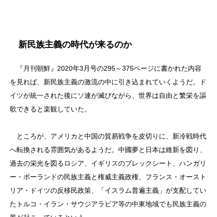
新民族主義の時代が来るのか
『月刊朝鮮』2020年3月号の295～375ページに書かれた内容
を見れば、新民族主義の激流の中に引き込まれていくようだ。ド
イツが統一された後にソ連が滅びながら、世界は自由と繁栄を謳
歌できると楽観していた。
ところが、アメリカと中国の貿易戦争を皮切りに、新冷戦時代
へ転換される雰囲気があるようだ。中國夢と日本は維新を図り、
過去の栄光を図るロシア、イギリスのブレックシート、ハンガリ
ー・ポーランドの民族主義と権威主義政権、フランス・オースト
リア・ドイツの反移民政策、「イスラム普遍主義」が支配してい
たトルコ・イラン・サウジアラビア等の中東地域でも民族主義の