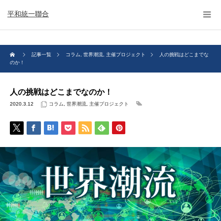
平和統一聯合
記事一覧
コラム
,
世界潮流
,
主催プロジェクト
人の挑戦はどこまでな
のか！
人の挑戦はどこまでなのか！
2020.3.12
コラム
,
世界潮流
,
主催プロジェクト