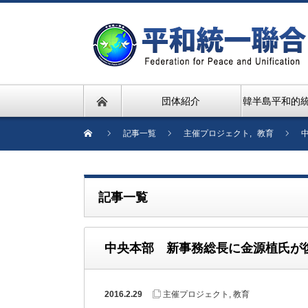
団体紹介
韓半島平和的
記事一覧
主催プロジェクト
,
教育
記事一覧
中央本部 新事務総長に金源植氏が
2016.2.29
主催プロジェクト
,
教育