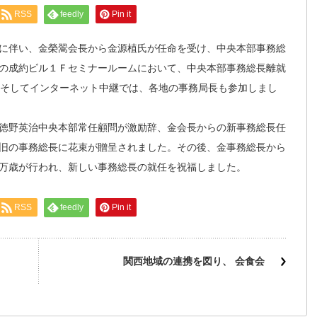
RSS
feedly
Pin it
に伴い、金榮翯会長から金源植氏が任命を受け、中央本部事務総
宿区の成約ビル１Ｆセミナールームにおいて、中央本部事務総長離就
、そしてインターネット中継では、各地の事務局長も参加しまし
、徳野英治中央本部常任顧問が激励辞、金会長からの新事務総長任
旧の事務総長に花束が贈呈されました。その後、金事務総長から
万歳が行われ、新しい事務総長の就任を祝福しました。
RSS
feedly
Pin it
関西地域の連携を図り、 会食会