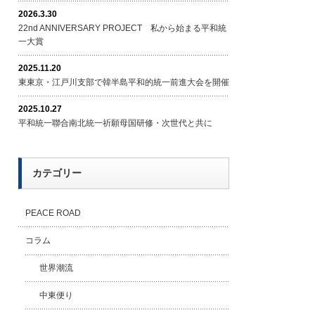
2026.3.30
22nd ANNIVERSARY PROJECT 私から始まる平和統
一大賞
2025.11.20
東東京・江戸川支部で韓半島平和的統一前進大会を開催
2025.10.27
平和統一聯合南北統一祈願母国研修・次世代と共に
カテゴリー
PEACE ROAD
コラム
世界潮流
中東便り