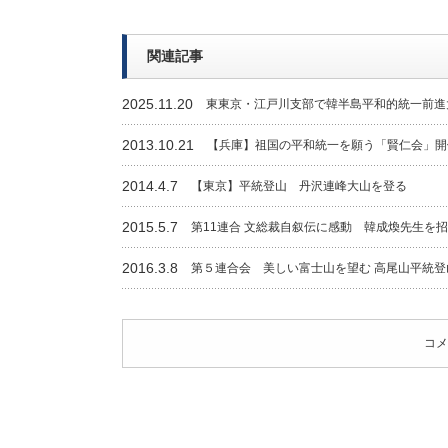
関連記事
2025.11.20
東東京・江戸川支部で韓半島平和的統一前進
2013.10.21
【兵庫】祖国の平和統一を願う「賢仁会」開
2014.4.7
【東京】平統登山 丹沢連峰大山を登る
2015.5.7
第11連合 文総裁自叙伝に感動 韓成煥先生を
2016.3.8
第５連合会 美しい富士山を望む 高尾山平統登
コメ