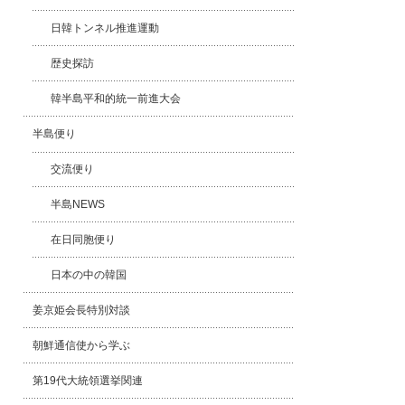
日韓トンネル推進運動
歴史探訪
韓半島平和的統一前進大会
半島便り
交流便り
半島NEWS
在日同胞便り
日本の中の韓国
姜京姫会長特別対談
朝鮮通信使から学ぶ
第19代大統領選挙関連