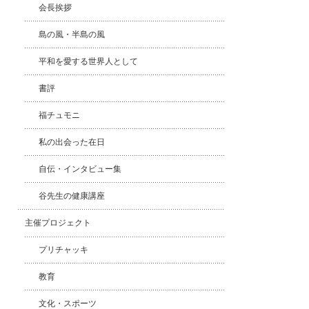
会長挨拶
島の風・半島の風
平和を愛する世界人として
書評
福チュモニ
私の出会った在日
自伝・インタビュー集
谷先生の健康講座
主催プロジェクト
プリチャッキ
教育
文化・スポーツ