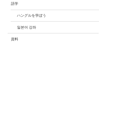
語学
ハングルを学ぼう
일본어 강좌
資料