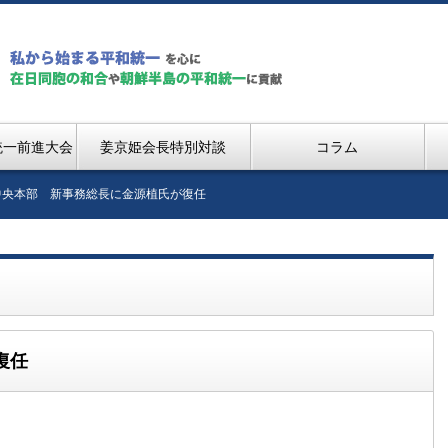
統一前進大会
姜京姫会長特別対談
コラム
中央本部 新事務総長に金源植氏が復任
復任