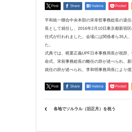
Post
Share
Hatena
Pocket
平和統一聯合中央本部の宋幸哲事務総長の退任
長として就任し、2016年2月10日東京都新
任式が行われました。会場には関係者ら35人
た。
式典では、梶栗正義UPF日本事務局長が祝辞
命式、宋前事務総長の離任の辞が述べられ、新
就任の辞が述べられ、李和明事務局長により億
Post
Share
Hatena
Pocket
各地でソルラル（旧正月）を祝う