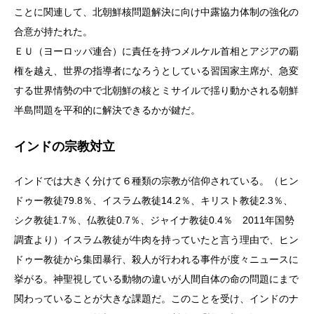
ことに関連して、北朝鮮核問題解決に向け中露協力体制の強化の
合意が持たれた。
ＥＵ（ヨーロッパ連合）に責任を持つメルケル首相とアジアの覇
権を越え、世界の指導者になろうとしている習国家主席が、急変
する世界情勢の中で北朝鮮の核とミサイルで揺り動かされる朝鮮
半島問題を平和的に解決できるかが鍵だ。
インドの宗教対立
インドでは大きく分けて６種類の宗教が信仰されている。（ヒン
ドゥー教徒79.8％、イスラム教徒14.2％、キリスト教徒2.3％、
シク教徒1.7％、仏教徒0.7％、ジャイナ教徒0.4％ 2011年国勢
調査より）イスラム教徒が牛肉を持っていたと言う理由で、ヒン
ドゥー教徒から集団暴行、殺人が行われる事件が度々ニュースに
挙がる。神聖視している動物の違いが人間自体の命の問題にまで
関わっていることが大きな課題だ。このことを受け、インドのナ