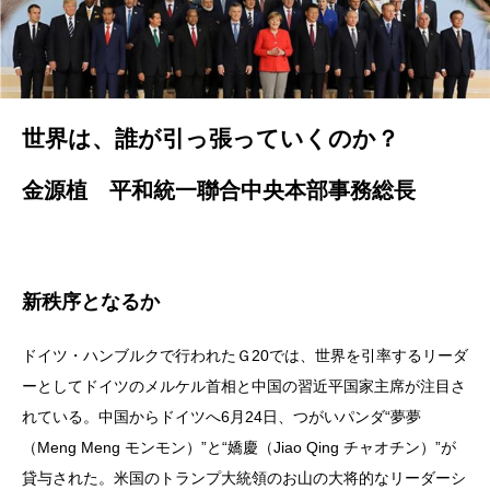
世界は、誰が引っ張っていくのか？
金源植 平和統一聯合中央本部事務総長
新秩序となるか
ドイツ・ハンブルクで行われたＧ20では、世界を引率するリーダ
ーとしてドイツのメルケル首相と中国の習近平国家主席が注目さ
れている。中国からドイツへ6月24日、つがいパンダ“夢夢
（Meng Meng モンモン）”と“嬌慶（Jiao Qing チャオチン）”が
貸与された。米国のトランプ大統領のお山の大将的なリーダーシ