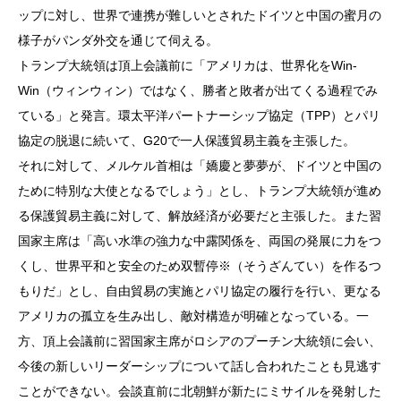
ップに対し、世界で連携が難しいとされたドイツと中国の蜜月の
様子がパンダ外交を通じて伺える。
トランプ大統領は頂上会議前に「アメリカは、世界化をWin-
Win（ウィンウィン）ではなく、勝者と敗者が出てくる過程でみ
ている」と発言。環太平洋パートナーシップ協定（TPP）とパリ
協定の脱退に続いて、G20で一人保護貿易主義を主張した。
それに対して、メルケル首相は「嬌慶と夢夢が、ドイツと中国の
ために特別な大使となるでしょう」とし、トランプ大統領が進め
る保護貿易主義に対して、解放経済が必要だと主張した。また習
国家主席は「高い水準の強力な中露関係を、両国の発展に力をつ
くし、世界平和と安全のため双暫停※（そうざんてい）を作るつ
もりだ」とし、自由貿易の実施とパリ協定の履行を行い、更なる
アメリカの孤立を生み出し、敵対構造が明確となっている。一
方、頂上会議前に習国家主席がロシアのプーチン大統領に会い、
今後の新しいリーダーシップについて話し合われたことも見逃す
ことができない。会談直前に北朝鮮が新たにミサイルを発射した