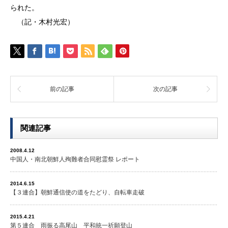
られた。
（記・木村光宏）
前の記事
次の記事
関連記事
2008.4.12
中国人・南北朝鮮人殉難者合同慰霊祭 レポート
2014.6.15
【３連合】朝鮮通信使の道をたどり、自転車走破
2015.4.21
第５連合 雨振る高尾山 平和統一祈願登山