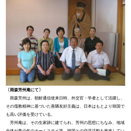
〔雨森芳州庵にて〕
雨森芳州は、朝鮮通信使来日時、外交官・学者として活躍し、
その儒教精神に基づいた善隣友好主義は、日本はもとより韓国で
も高い評価を受けている。
芳州庵は、その生家跡に建てられ、芳州の思想にちなみ、地域
全体が青少年のホームステイ等、韓国との交流活動を推進してい