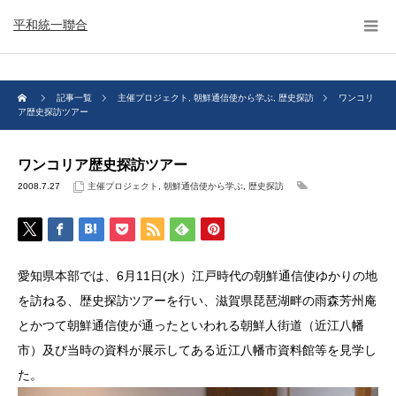
平和統一聯合
記事一覧
主催プロジェクト
,
朝鮮通信使から学ぶ
,
歴史探訪
ワンコリ
ア歴史探訪ツアー
ワンコリア歴史探訪ツアー
2008.7.27
主催プロジェクト
,
朝鮮通信使から学ぶ
,
歴史探訪
愛知県本部では、6月11日(水）江戸時代の朝鮮通信使ゆかりの地
を訪ねる、歴史探訪ツアーを行い、滋賀県琵琶湖畔の雨森芳州庵
とかつて朝鮮通信使が通ったといわれる朝鮮人街道（近江八幡
市）及び当時の資料が展示してある近江八幡市資料館等を見学し
た。