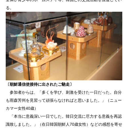
る。
〔朝鮮通信使接待に出されたご馳走〕
参加者からは、「多くを学び、刺激を受けた一日だった。自分
も雨森芳州を見習って頑張らなければと思いました。」（ニュー
カマー女性40歳）
「本当に意義深い一日でした。韓日交流に尽力する意義を再認
識致しました。」（在日韓国朝鮮人70歳女性）などの感想を寄せ