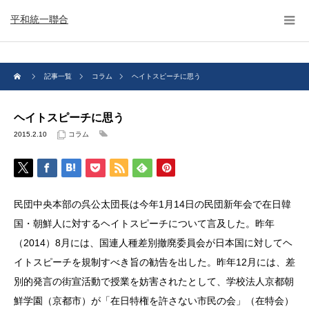
平和統一聯合
記事一覧
コラム
ヘイトスピーチに思う
ヘイトスピーチに思う
2015.2.10
コラム
民団中央本部の呉公太団長は今年1月14日の民団新年会で在日韓
国・朝鮮人に対するヘイトスピーチについて言及した。昨年
（2014）8月には、国連人種差別撤廃委員会が日本国に対してヘ
イトスピーチを規制すべき旨の勧告を出した。昨年12月には、差
別的発言の街宣活動で授業を妨害されたとして、学校法人京都朝
鮮学園（京都市）が「在日特権を許さない市民の会」（在特会）