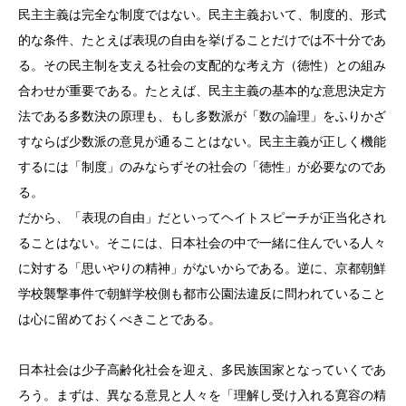
民主主義は完全な制度ではない。民主主義おいて、制度的、形式
的な条件、たとえば表現の自由を挙げることだけでは不十分であ
る。その民主制を支える社会の支配的な考え方（徳性）との組み
合わせが重要である。たとえば、民主主義の基本的な意思決定方
法である多数決の原理も、もし多数派が「数の論理」をふりかざ
すならば少数派の意見が通ることはない。民主主義が正しく機能
するには「制度」のみならずその社会の「徳性」が必要なのであ
る。
だから、「表現の自由」だといってヘイトスピーチが正当化され
ることはない。そこには、日本社会の中で一緒に住んでいる人々
に対する「思いやりの精神」がないからである。逆に、京都朝鮮
学校襲撃事件で朝鮮学校側も都市公園法違反に問われていること
は心に留めておくべきことである。
日本社会は少子高齢化社会を迎え、多民族国家となっていくであ
ろう。まずは、異なる意見と人々を「理解し受け入れる寛容の精