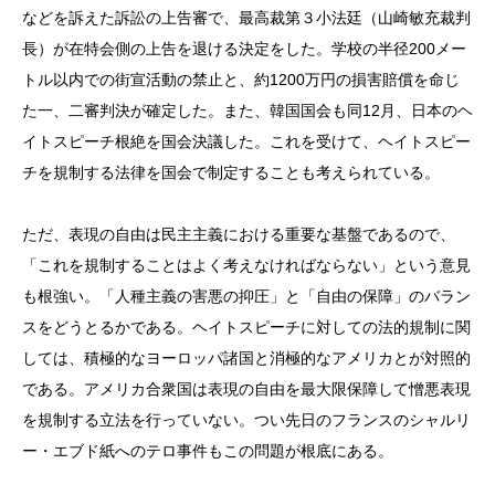
などを訴えた訴訟の上告審で、最高裁第３小法廷（山崎敏充裁判
長）が在特会側の上告を退ける決定をした。学校の半径200メー
トル以内での街宣活動の禁止と、約1200万円の損害賠償を命じ
た一、二審判決が確定した。また、韓国国会も同12月、日本のヘ
イトスピーチ根絶を国会決議した。これを受けて、ヘイトスピー
チを規制する法律を国会で制定することも考えられている。
ただ、表現の自由は民主主義における重要な基盤であるので、
「これを規制することはよく考えなければならない」という意見
も根強い。「人種主義の害悪の抑圧」と「自由の保障」のバラン
スをどうとるかである。ヘイトスピーチに対しての法的規制に関
しては、積極的なヨーロッパ諸国と消極的なアメリカとが対照的
である。アメリカ合衆国は表現の自由を最大限保障して憎悪表現
を規制する立法を行っていない。つい先日のフランスのシャルリ
ー・エブド紙へのテロ事件もこの問題が根底にある。