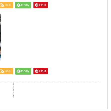
RSS
feedly
Pin it
RSS
feedly
Pin it