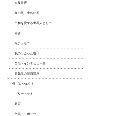
会長挨拶
島の風・半島の風
平和を愛する世界人として
書評
福チュモニ
私の出会った在日
自伝・インタビュー集
谷先生の健康講座
主催プロジェクト
プリチャッキ
教育
文化・スポーツ