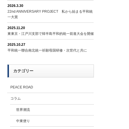
2026.3.30
22nd ANNIVERSARY PROJECT 私から始まる平和統
一大賞
2025.11.20
東東京・江戸川支部で韓半島平和的統一前進大会を開催
2025.10.27
平和統一聯合南北統一祈願母国研修・次世代と共に
カテゴリー
PEACE ROAD
コラム
世界潮流
中東便り