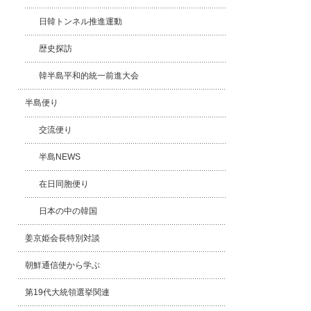
日韓トンネル推進運動
歴史探訪
韓半島平和的統一前進大会
半島便り
交流便り
半島NEWS
在日同胞便り
日本の中の韓国
姜京姫会長特別対談
朝鮮通信使から学ぶ
第19代大統領選挙関連