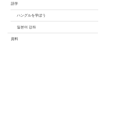
語学
ハングルを学ぼう
일본어 강좌
資料