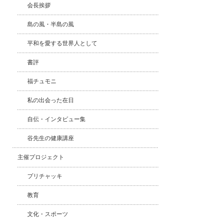
会長挨拶
島の風・半島の風
平和を愛する世界人として
書評
福チュモニ
私の出会った在日
自伝・インタビュー集
谷先生の健康講座
主催プロジェクト
プリチャッキ
教育
文化・スポーツ