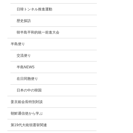
日韓トンネル推進運動
歴史探訪
韓半島平和的統一前進大会
半島便り
交流便り
半島NEWS
在日同胞便り
日本の中の韓国
姜京姫会長特別対談
朝鮮通信使から学ぶ
第19代大統領選挙関連