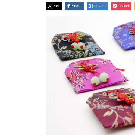
Post
Share
Hatena
Pocket