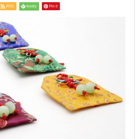
RSS
feedly
Pin it