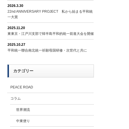
2026.3.30
22nd ANNIVERSARY PROJECT 私から始まる平和統
一大賞
2025.11.20
東東京・江戸川支部で韓半島平和的統一前進大会を開催
2025.10.27
平和統一聯合南北統一祈願母国研修・次世代と共に
カテゴリー
PEACE ROAD
コラム
世界潮流
中東便り