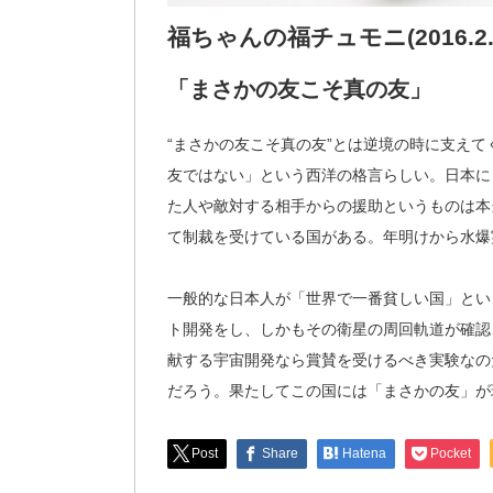
福ちゃんの福チュモニ(2016.2.
「まさかの友こそ真の友」
“まさかの友こそ真の友”とは逆境の時に支え
友ではない」という西洋の格言らしい。日本に
た人や敵対する相手からの援助というものは本
て制裁を受けている国がある。年明けから水爆
一般的な日本人が「世界で一番貧しい国」とい
ト開発をし、しかもその衛星の周回軌道が確認
献する宇宙開発なら賞賛を受けるべき実験なの
だろう。果たしてこの国には「まさかの友」が
Post
Share
Hatena
Pocket