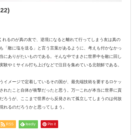
22)
てくれるのが真の友で、逆境になると離れて行ってしまう友は真の
も「敵に塩を送る」と言う言葉があるように、考えも付かなかっ
当にありがたいものである。そんな中でまさに世界中を敵に回し
実験やミサイル打ち上げなどで注目を集めている北朝鮮である。
うイメージで定着しているその国が、最先端技術を要するロケッ
されたこと自体が衝撃だったと思う。万一これが本当に世界に貢
だろうが、ここまで世界から反発されて孤立してしまうのは何故
現れるのだろうかと思ってしまう。
RSS
feedly
Pin it