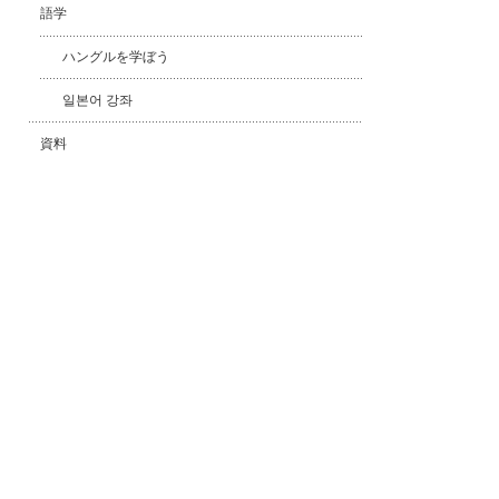
語学
ハングルを学ぼう
일본어 강좌
資料