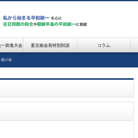
統一前進大会
姜京姫会長特別対談
コラム
そ真の友