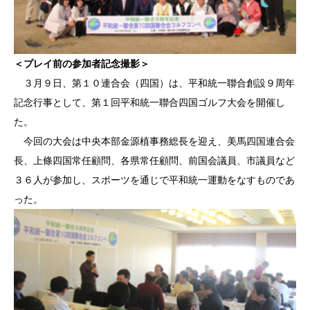
＜プレイ前の参加者記念撮影＞
３月９日、第１０連合会（四国）は、平和統一聯合創設９周年
記念行事として、第１回平和統一聯合四国ゴルフ大会を開催し
た。
今回の大会は中央本部金源植事務総長を迎え、美馬四国連合会
長、上條四国常任顧問、各県常任顧問、前国会議員、市議員など
３６人が参加し、スポーツを通じで平和統一運動をなすものであ
った。