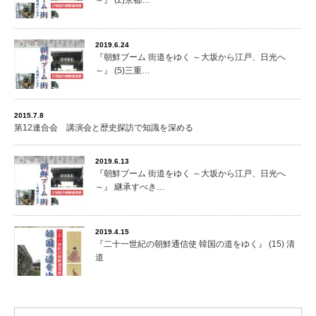
～』 (2)京都…
2019.6.24
『朝鮮ブーム 街道をゆく ～大坂から江戸、日光へ
～』 (5)三重…
2015.7.8
第12連合会 講演会と歴史探訪で知識を深める
2019.6.13
『朝鮮ブーム 街道をゆく ～大坂から江戸、日光へ
～』 継承すべき…
2019.4.15
『二十一世紀の朝鮮通信使 韓国の道をゆく』 (15) 清
道