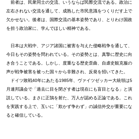
前者は、民衆同士の交流、いうならば民際交流である。政治に
左右されない交流を通して、成熟した市民意識をつくりだす上で
欠かせない。後者は、国際交流の基本姿勢であり、とりわけ国政
を担う政治家に、学んでほしい精神である。
日本は大戦中、アジア諸国に被害を与えた侵略戦争を通して、
今日もその姿勢を問われている。その姿勢とは、真摯に歴史に向
き合うことである。しかし、度重なる歴史歪曲、自虐史観克服の
声が戦争被害を被った国々から非難され、反発を招いてきた。
ドイツ敗戦40年にあたる1985年、ヴァイツゼッカー大統領は5
月連邦議会で「過去に目を閉ざす者は現在にも盲目となる」と演
説している。まさに正鵠を射た、万人が認める正論である。これ
を実践する上で、互いに「欺かず争わず」の誠信外交が重要にな
ると確信している。