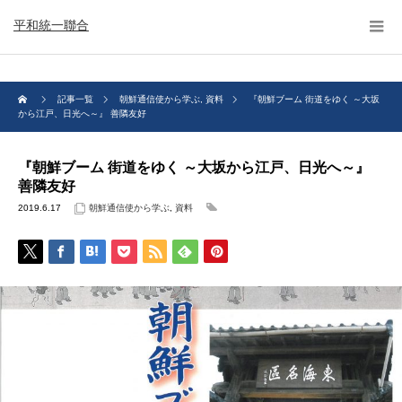
平和統一聯合
記事一覧
朝鮮通信使から学ぶ
,
資料
『朝鮮ブーム 街道をゆく ～大坂
から江戸、日光へ～』 善隣友好
『朝鮮ブーム 街道をゆく ～大坂から江戸、日光へ～』
善隣友好
2019.6.17
朝鮮通信使から学ぶ
,
資料