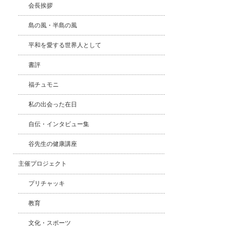
会長挨拶
島の風・半島の風
平和を愛する世界人として
書評
福チュモニ
私の出会った在日
自伝・インタビュー集
谷先生の健康講座
主催プロジェクト
プリチャッキ
教育
文化・スポーツ