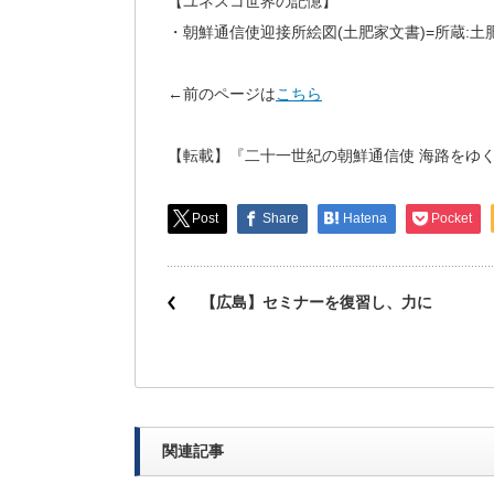
【ユネスコ世界の記憶】
・朝鮮通信使迎接所絵図(土肥家文書)=所蔵:土
←前のページは
こちら
次のペ
【転載】『二十一世紀の朝鮮通信使 海路をゆく
Post
Share
Hatena
Pocket
【広島】セミナーを復習し、力に
関連記事