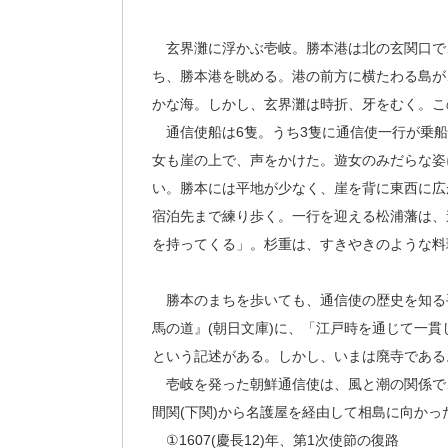
玄界灘に浮かぶ壱岐。勝本港は北の玄関口で
ち、勝本港を眺める。港の前方に横たわる島が
かな海。しかし、玄界灘は時折、牙をむく。こ
通信使船は6隻。うち3隻に通信使一行が乗船す
女も崖の上で、声をかけた。遊女のみだらな姿
い。勝本には平地が少なく、崖を背に東西に広
宿泊先まで練り歩く。一行を迎える松浦藩は、
を持ってくる」。杉重は、すきやきのような料
勝本のまちを歩いても、通信使の歴史を知る
馬の道』(朝日文庫)に、「江戸時を通じて一
という記述がある。しかし、いまは廃寺である
壱岐を発った朝鮮通信使は、風と潮の関係で
間関(下関)から名護屋を経由して相島に向かっ
①1607(慶長12)年、第1次使節の復路