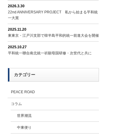
2026.3.30
22nd ANNIVERSARY PROJECT 私から始まる平和統
一大賞
2025.11.20
東東京・江戸川支部で韓半島平和的統一前進大会を開催
2025.10.27
平和統一聯合南北統一祈願母国研修・次世代と共に
カテゴリー
PEACE ROAD
コラム
世界潮流
中東便り