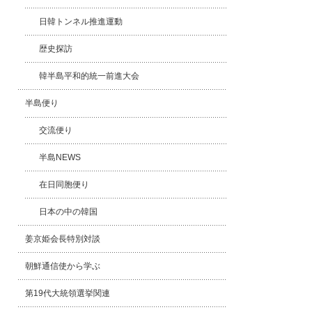
日韓トンネル推進運動
歴史探訪
韓半島平和的統一前進大会
半島便り
交流便り
半島NEWS
在日同胞便り
日本の中の韓国
姜京姫会長特別対談
朝鮮通信使から学ぶ
第19代大統領選挙関連