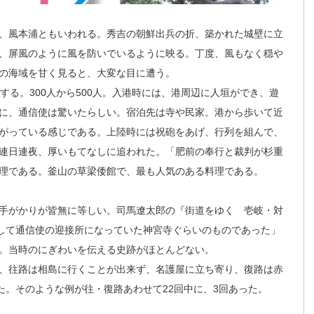
、風本浦ともいわれる。秀吉の朝鮮出兵の折、築かれた城壁に立
、屏風のように風を防いでいるように映る。丁度、風もなく穏や
の海域を甘く見ると、大変な目に遭う。
る。300人から500人。入港時には、港周辺に人垣ができ、遊
に、通信使は驚いたらしい。宿泊先は寺や民家。港から歩いて近
がっている感じである。上陸時には祝砲をあげ、行列を組んで、
連日連夜、厚いもてなしに追われた。「肥前の奉行と裁判が杉重
理である。釜山の草梁倭館で、最も人気のある料理である。
手がかりが皆無に等しい。司馬遼太郎の『街道をゆく 壱岐・対
貫して通信使の迎接所になっていた神宮寺ぐらいのものであった」
。当時のにぎわいを伝える史跡がほとんどない。
、往路は相島に行くことが出来ず、名護屋に立ち寄り、復路は赤
た。そのような例が往・復路あわせて22回中に、3回あった。