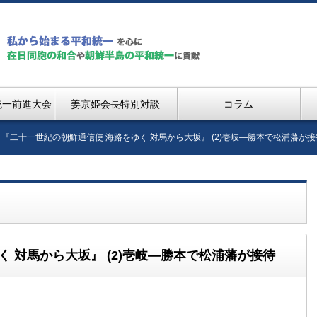
統一前進大会
姜京姫会長特別対談
コラム
『二十一世紀の朝鮮通信使 海路をゆく 対馬から大坂』 (2)壱岐―勝本で松浦藩が接
 対馬から大坂』 (2)壱岐―勝本で松浦藩が接待