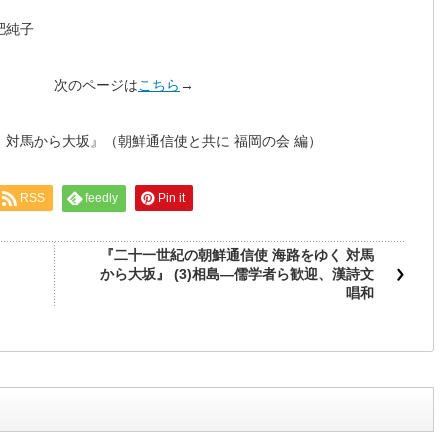
肥純子
ージは
こちら
→
 対馬から大坂』（朝鮮通信使と共に 福岡の会 編）
RSS
feedly
Pin it
『二十一世紀の朝鮮通信使 海路をゆく 対馬
から大坂』 (3)相島―儒学者ら歓迎、漢詩文
唱和