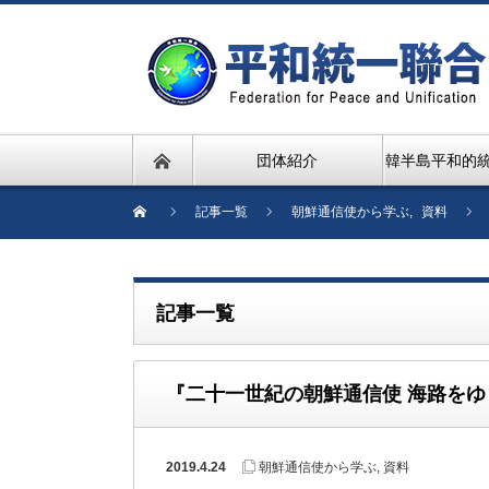
団体紹介
韓半島平和的
記事一覧
朝鮮通信使から学ぶ
,
資料
記事一覧
『二十一世紀の朝鮮通信使 海路をゆく
2019.4.24
朝鮮通信使から学ぶ
,
資料