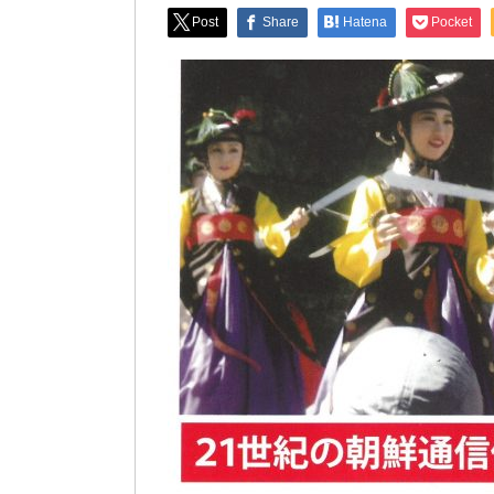
Post
Share
Hatena
Pocket