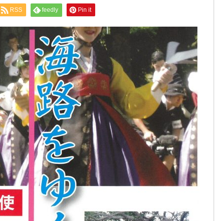
RSS
feedly
Pin it