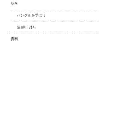
語学
ハングルを学ぼう
일본어 강좌
資料