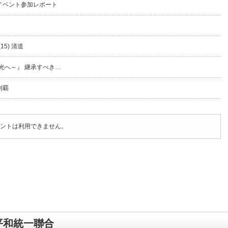
イベント参加レポート
5) 清道
光へ～』 継承すべき…
制覇
ントは利用できません。
平和統一聯合