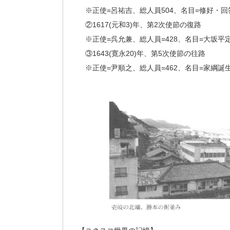
※正使=呂祐吉、総人員504、名目=修好・回
②1617(元和3)年、第2次使節の復路
※正使=呉允兼、総人員=428、名目=大坂平
③1643(寛永20)年、第5次使節の往路
※正使=尹順之、総人員=462、名目=家綱誕