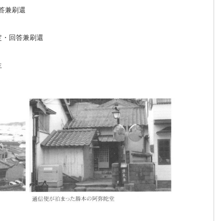
答兼刷還
定・回答兼刷還
生