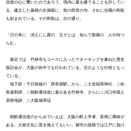
信使の心に響いたのであろう。境内に墓を建てることを許してい
る。建立した墓碑の左側面に、前の辞世の句、それに住職の和歌
も刻まれている。その和歌は、次の通り。
「日の本に 消えにし露の 玉ぞとは 知らで新羅の 人や待つ
らむ」
最近では、竹林寺もコースに入ったウオーキングを兼ねた歴史
探訪会が、大阪の街中でも行われている。次のような行程となっ
ている。
地下鉄・千日前線の「西長堀駅」から、△土佐稲荷神社、△松
島遊郭跡、△朝鮮通信使に墓がある竹林寺、さらに△川口外国人
居留地跡、△大阪城周辺
朝鮮通信使のからみでいえば、大阪の町人学者、富商に興味が
ある。元禄文化に置き換えてもいい。都市の規模では江戸に負け