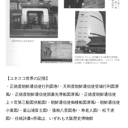
【ユネスコ世界の記憶】
・正徳度朝鮮通信使行列図巻/・天和度朝鮮通信使登城行列図屏
風/・正徳度朝鮮通信使国書先導船図屏風/・正徳度朝鮮通信使
上々官第三船図供船図/・朝鮮通信使御楼船図屏風/・朝鮮通信使
小童図/・釜山浦富士図/・蒲相八景図巻/・寿老人図/・松下虎
図/・任統詩書=所蔵は、いずれも大阪歴史博物館