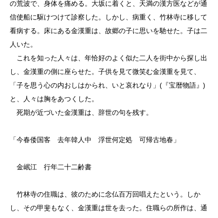
の荒波で、身体を痛める。大坂に着くと、天満の漢方医などが通
信使船に駆けつけて診察した。しかし、病重く、竹林寺に移して
看病する。床にある金漢重は、故郷の子に思いを馳せた。子は二
人いた。
これを知った人々は、年恰好のよく似た二人を街中から探し出
し、金漢重の側に座らせた。子供を見て微笑む金漢重を見て、
「子を思う心の内おしはかられ、いと哀れなり」(『宝暦物語』)
と、人々は胸をあつくした。
死期が近づいた金漢重は、辞世の句を残す。
「今春倭国客 去年韓人中 浮世何定処 可帰古地春」
金岷江 行年二十二齢書
竹林寺の住職は、彼のために念仏百万回唱えたという。しか
し、その甲斐もなく、金漢重は世を去った。住職らの所作は、通