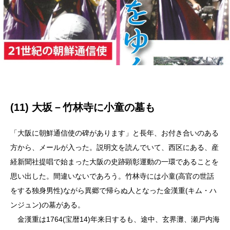
(11) 大坂－竹林寺に小童の墓も
「大阪に朝鮮通信使の碑があります」と長年、お付き合いのある
方から、メールが入った。説明文を読んでいて、西区にある、産
経新聞社提唱で始まった大阪の史跡顕彰運動の一環であることを
思い出した。間違いないであろう。竹林寺には小童(高官の世話
をする独身男性)ながら異郷で帰らぬ人となった金漢重(キム・ハ
ンジュン)の墓がある。
金漢重は1764(宝暦14)年来日するも、途中、玄界灘、瀬戸内海