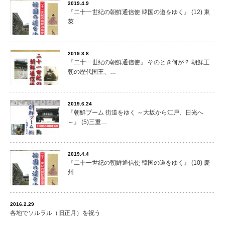
2019.4.9
『二十一世紀の朝鮮通信使 韓国の道をゆく』 (12) 東
萊
2019.3.8
『二十一世紀の朝鮮通信使』 そのとき何が？ 朝鮮王
朝の歴代国王、…
2019.6.24
『朝鮮ブーム 街道をゆく ～大坂から江戸、日光へ
～』 (5)三重…
2019.4.4
『二十一世紀の朝鮮通信使 韓国の道をゆく』 (10) 慶
州
2016.2.29
各地でソルラル（旧正月）を祝う