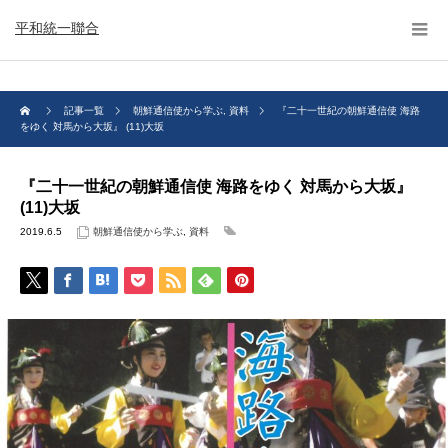
平和統一聯合
記事一覧
朝鮮通信使から学ぶ
,
資料
『二十一世紀の朝鮮通信使 海路
をゆく 対馬から大坂』 (11)大坂
『二十一世紀の朝鮮通信使 海路をゆく 対馬から大坂』
(11)大坂
2019.6.5
朝鮮通信使から学ぶ
,
資料