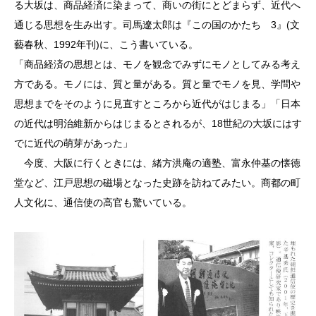
る大坂は、商品経済に染まって、商いの街にとどまらず、近代へ
通じる思想を生み出す。司馬遼太郎は『この国のかたち 3』(文
藝春秋、1992年刊)に、こう書いている。
「商品経済の思想とは、モノを観念でみずにモノとしてみる考え
方である。モノには、質と量がある。質と量でモノを見、学問や
思想までをそのように見直すところから近代がはじまる」「日本
の近代は明治維新からはじまるとされるが、18世紀の大坂にはす
でに近代の萌芽があった」
今度、大阪に行くときには、緒方洪庵の適塾、富永仲基の懐徳
堂など、江戸思想の磁場となった史跡を訪ねてみたい。商都の町
人文化に、通信使の高官も驚いている。