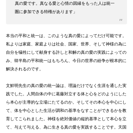
真の愛です。真なる愛と心情の因縁をもった人は統一
圏に参加できる特権があります」
本当の平和と統一は、このような真の愛によってだけ可能です。
私よりは家庭、家庭よりは社会、国家、世界、そして神様の為に
自分を犠牲にして献身する許しと和解の真の愛の実践によっての
み、韓半島の平和統一はもちろん、今日の世界の紛争が根本的に
解決されるのです。
文鮮明先生の真の愛の統一論は、理論だけでなく生涯を通した実
践でした。人間自体の中に葛藤対立する体と心をどのようにした
ら本心が主導的な立場にたてるのか。そしてその本心を中心にし
て、体を中心とした生活が調和の基準をなすことができるかを教
育してこられました。神様を絶対価値の縦的基準として本心を立
て、与えて与える、為に生きる真の愛を実践することです。天国