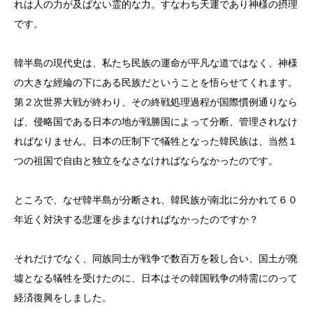
れは人の力が及ばない霊的な力。すなわち天運であり神様の摂理
です。
韓半島の現代史は、私たち民族の運命が平凡な道ではなく、神様
の大きな經綸の下にある民族だということを悟らせてくれます。
第２次世界大戦が終わり、その終戦処理過程が国際慣例通りなら
ば、侵略国である日本の地が戦勝国によって分断、管理されなけ
ればなりません。日本の圧制下で犠牲となった韓民族は、当然１
つの祖国で自由と独立をなさなければならなかったのです。
ところで、なぜ韓半島が分断され、韓民族が南北に分かれて６０
年近く対決する悲運を歩まなければなかったのですか？
それだけでなく、同族同士が戦争で数百万を殺し合い、国土が廃
墟となる犠牲を受けたのに、日本はその韓国戦争の特需にのって
経済復興をしました。