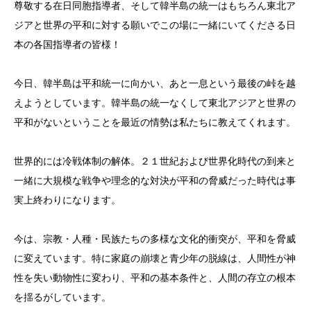
尊敬する在日同胞指導者、そして韓半島の統一はもちろん東北ア
ジアと世界の平和に対する願いでこの場に一緒にいてくださる日
本の各国指導者の皆様！
今日、韓半島は平和統一に向かい、あと一息という最後の峠を越
えようとしています。韓半島の統一なくして東北アジアと世界の
平和がないということを最近の情勢は私たちに教えてくれます。
世界的には冷戦体制の解体。２１世紀および世界化時代の到来と
一緒に大規模な戦争や理念的な対決が平和の脅威だった時代は事
実上終わりになります。
今は、宗教・人種・民族たちの多様な文化的衝突が、平和を脅威
に変えています。特に家庭の崩壊と青少年の脱線は、人間性が神
性を失い動物性に変わり、平和の基本条件と、人間の存立の根本
を揺るがしています。