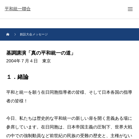
平和統一聯合
創設大会メッセージ
基調講演「真の平和統一の道」
2004年７月４日 東京
１．緒論
平和と統一を願う在日同胞指導者の皆様、そして日本各国の指導
者の皆様！
今日、私たちは歴史的な平和統一の新しい扉を開く意義ある場に
参席しています。在日同胞は、日本帝国主義の圧制下、世界大戦
の中での強制動員など前世紀の民族の受難の歴史と、主権がない