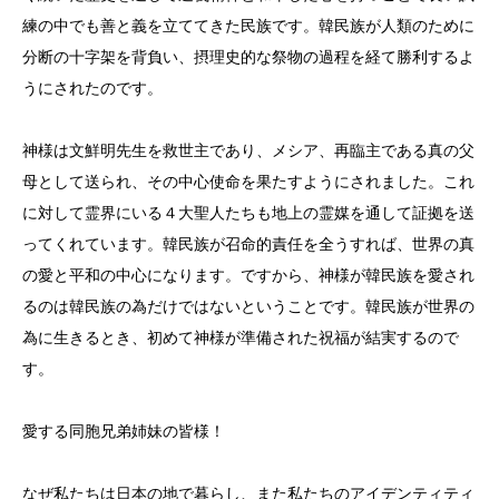
練の中でも善と義を立ててきた民族です。韓民族が人類のために
分断の十字架を背負い、摂理史的な祭物の過程を経て勝利するよ
うにされたのです。
神様は文鮮明先生を救世主であり、メシア、再臨主である真の父
母として送られ、その中心使命を果たすようにされました。これ
に対して霊界にいる４大聖人たちも地上の霊媒を通して証拠を送
ってくれています。韓民族が召命的責任を全うすれば、世界の真
の愛と平和の中心になります。ですから、神様が韓民族を愛され
るのは韓民族の為だけではないということです。韓民族が世界の
為に生きるとき、初めて神様が準備された祝福が結実するので
す。
愛する同胞兄弟姉妹の皆様！
なぜ私たちは日本の地で暮らし、また私たちのアイデンティティ