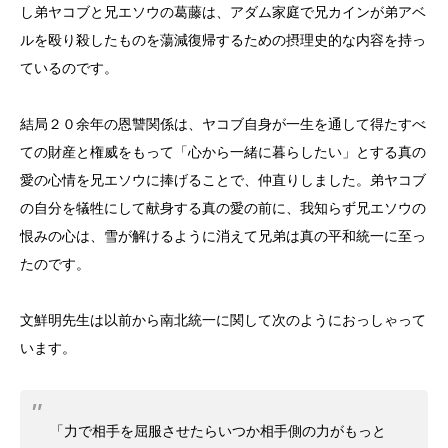
し弟ヤコブと兄エソウの葛藤は、アダム家庭で兄カインが弟アベ
ルを殴り殺したものを蕩減復帰するための摂理史的な内容を持っ
ているのです。
結局２０余年の恩讐関係は、ヤコブ自身が一生を通して得たすべ
ての財産と権威をもって「心から一緒に暮らしたい」とする真の
愛の心情を兄エソウに捧げることで、仲直りしました。弟ヤコブ
の自分を犠牲にして献身する真の愛の前に、我知らず兄エソウの
恨みの心は、雪が解けるように消えて兄弟は真の平和統一に至っ
たのです。
文鮮明先生は以前から南北統一に関して次のようにおっしゃって
います。
「力で相手を屈服させたらいつか相手側の力がもっと