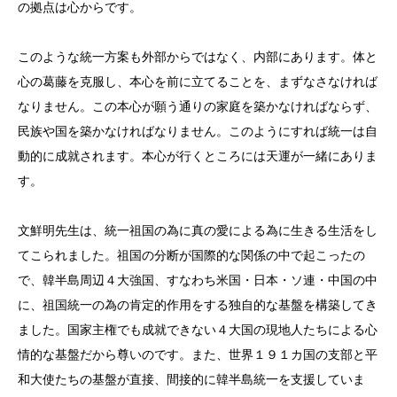
の拠点は心からです。
このような統一方案も外部からではなく、内部にあります。体と
心の葛藤を克服し、本心を前に立てることを、まずなさなければ
なりません。この本心が願う通りの家庭を築かなければならず、
民族や国を築かなければなりません。このようにすれば統一は自
動的に成就されます。本心が行くところには天運が一緒にありま
す。
文鮮明先生は、統一祖国の為に真の愛による為に生きる生活をし
てこられました。祖国の分断が国際的な関係の中で起こったの
で、韓半島周辺４大強国、すなわち米国・日本・ソ連・中国の中
に、祖国統一の為の肯定的作用をする独自的な基盤を構築してき
ました。国家主権でも成就できない４大国の現地人たちによる心
情的な基盤だから尊いのです。また、世界１９１カ国の支部と平
和大使たちの基盤が直接、間接的に韓半島統一を支援していま