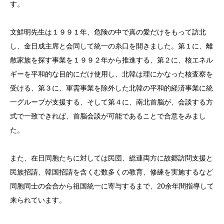
す。
文鮮明先生は１９９１年、危険の中で真の愛だけをもって訪北
し、金日成主席と会同して統一の糸口を開きました。第１に、離
散家族を探す事業を１９９２年から推進する、第２に、核エネル
ギーを平和的な目的にだけ使用し、北韓は理にかなった核査察を
受ける、第３に、軍需事業を除外した北韓の平和的経済事業に統
一グループが支援する、そして第４に、南北首脳が、会談する方
式で一致できれば、首脳会談が可能であることで合意をみまし
た。
また、在日同胞たちに対しては民団、総連両方に故郷訪問支援と
民族招請、韓国招請を含くむ数多くの教育、修練を実施するなど
同胞同士の会合から祖国統一に寄与するまで、20余年間指導して
来られています。