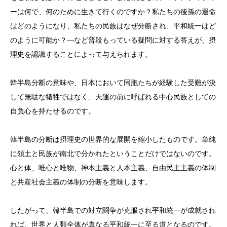
ーは何で、何のために生きて行くのですか？私たちの後孫の運命
はどのようになり、私たちの民族はなぜ分断され、平和統一はど
のように可能か？―など普段もっている疑問に対する答えが、摂
理史を認識することによって与えられます。
韓半島分断の意味や、日本において同胞たちが経験した受難が決
して無駄な犠牲ではなく、天運の前に呼ばれる中心民族としての
自負心を持たせるのです。
韓半島の分断は摂理史の世界的な展開を縮小したものです。単純
に領土と民族が南北で分かれたということだけではないのです。
心と体、唯心と唯物、神本主義と人本主義、自由民主主義の体制
と共産社会主義の体制の分断を意味します。
したがって、韓半島での対立闘争が克服され平和統一が成就され
れば、世界と人類全体が真なる平和統一に至る道となるのです。