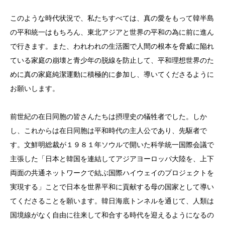
このような時代状況で、私たちすべては、真の愛をもって韓半島
の平和統一はもちろん、東北アジアと世界の平和の為に前に進ん
で行きます。また、われわれの生活圏で人間の根本を脅威に陥れ
ている家庭の崩壊と青少年の脱線を防止して、平和理想世界のた
めに真の家庭純潔運動に積極的に参加し、導いてくださるように
お願いします。
前世紀の在日同胞の皆さんたちは摂理史の犠牲者でした。しか
し、これからは在日同胞は平和時代の主人公であり、先駆者で
す。文鮮明総裁が１９８１年ソウルで開いた科学統一国際会議で
主張した「日本と韓国を連結してアジアヨーロッパ大陸を、上下
両面の共通ネットワークで結ぶ国際ハイウェイのプロジェクトを
実現する」ことで日本を世界平和に貢献する母の国家として導い
てくださることを願います。韓日海底トンネルを通じて、人類は
国境線がなく自由に往来して和合する時代を迎えるようになるの