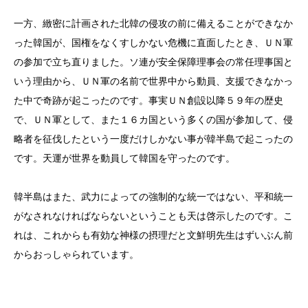
一方、緻密に計画された北韓の侵攻の前に備えることができなか
った韓国が、国権をなくすしかない危機に直面したとき、ＵＮ軍
の参加で立ち直りました。ソ連が安全保障理事会の常任理事国と
いう理由から、ＵＮ軍の名前で世界中から動員、支援できなかっ
た中で奇跡が起こったのです。事実ＵＮ創設以降５９年の歴史
で、ＵＮ軍として、また１６カ国という多くの国が参加して、侵
略者を征伐したという一度だけしかない事が韓半島で起こったの
です。天運が世界を動員して韓国を守ったのです。
韓半島はまた、武力によっての強制的な統一ではない、平和統一
がなされなければならないということも天は啓示したのです。こ
れは、これからも有効な神様の摂理だと文鮮明先生はずいぶん前
からおっしゃられています。