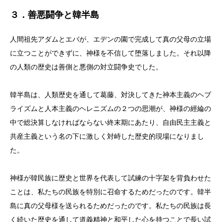
３．善悪闘争と韓半島
人間祖先アダムとエバが、エデンの園で完成して真の父母の立場
に立つことができずに、神様を不信して堕落しました。それ以降
の人類の歴史は善側と悪側の対立闘争史でした。
韓半島は、人類歴史を通して葛藤、対決してきた神本主義のヘブ
ライズムと人本主義のヘレニズムの２つの思潮が、神様の經綸の
中で総決算しなければならない終末期にあたり、自由民主主義と
共産主義という名の下に激しく対峙した歴史的現場になりまし
た。
神様が韓民族に歴史と世界を代表して試練の十字架を背負わせた
ことは、私たちの民族を特別に召命するためだったのです。韓半
島に真の父母様を送られるためだったのです。私たちの民族は長
く続いた歴史を通して道義精神と和平した心を持つことで長い試