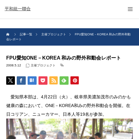
平和統一聯合
記事一覧
主催プロジェクト
FPU愛知ONE－KOREA 和みの野外和動
会レポート
FPU愛知ONE－KOREA 和みの野外和動会レポート
2008.5.12
主催プロジェクト
愛知県本部は、4月22日（火）、岐阜県美濃加茂市のみのかも
健康の森において、ONE－KOREA和みの野外和動会を開催。在
日コリアン、ニューカマー、日本人等19名が参加。