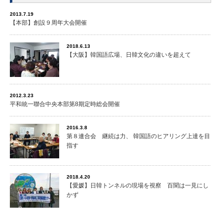
2013.7.19
【本部】創設９周年大会開催
2018.6.13
【大阪】韓国語広場、日韓文化の違いを超えて
2012.3.23
平和統一聯合中央本部第8期定時総会開催
2016.3.8
第８連合会 継続は力、 韓国語のヒアリング上達を目
指す
2018.4.20
【愛媛】日韓トンネルの現場を視察 百聞は一見にし
かず