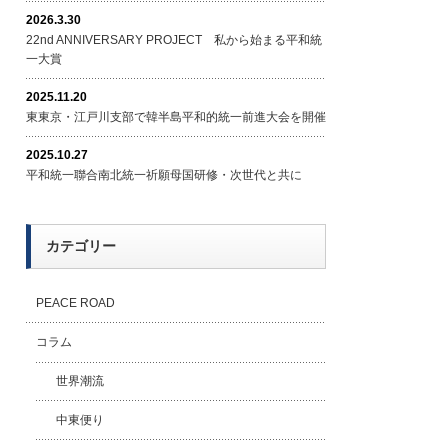
2026.3.30
22nd ANNIVERSARY PROJECT 私から始まる平和統
一大賞
2025.11.20
東東京・江戸川支部で韓半島平和的統一前進大会を開催
2025.10.27
平和統一聯合南北統一祈願母国研修・次世代と共に
カテゴリー
PEACE ROAD
コラム
世界潮流
中東便り