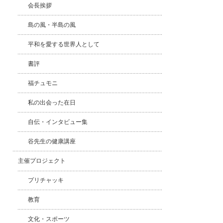
会長挨拶
島の風・半島の風
平和を愛する世界人として
書評
福チュモニ
私の出会った在日
自伝・インタビュー集
谷先生の健康講座
主催プロジェクト
プリチャッキ
教育
文化・スポーツ