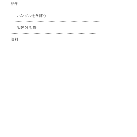
語学
ハングルを学ぼう
일본어 강좌
資料