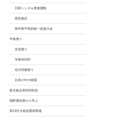
日韓トンネル推進運動
歴史探訪
韓半島平和的統一前進大会
半島便り
交流便り
半島NEWS
在日同胞便り
日本の中の韓国
姜京姫会長特別対談
朝鮮通信使から学ぶ
第19代大統領選挙関連