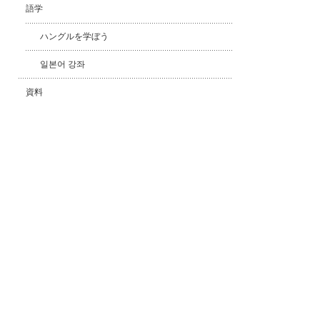
語学
ハングルを学ぼう
일본어 강좌
資料