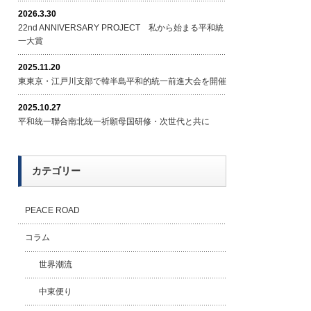
2026.3.30
22nd ANNIVERSARY PROJECT 私から始まる平和統
一大賞
2025.11.20
東東京・江戸川支部で韓半島平和的統一前進大会を開催
2025.10.27
平和統一聯合南北統一祈願母国研修・次世代と共に
カテゴリー
PEACE ROAD
コラム
世界潮流
中東便り