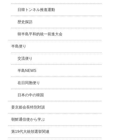
日韓トンネル推進運動
歴史探訪
韓半島平和的統一前進大会
半島便り
交流便り
半島NEWS
在日同胞便り
日本の中の韓国
姜京姫会長特別対談
朝鮮通信使から学ぶ
第19代大統領選挙関連