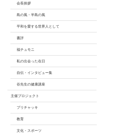
会長挨拶
島の風・半島の風
平和を愛する世界人として
書評
福チュモニ
私の出会った在日
自伝・インタビュー集
谷先生の健康講座
主催プロジェクト
プリチャッキ
教育
文化・スポーツ