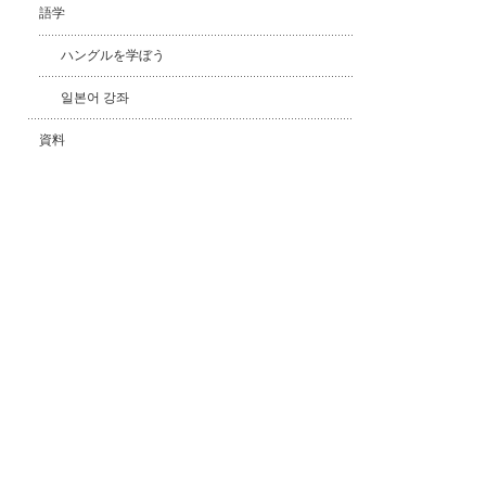
語学
ハングルを学ぼう
일본어 강좌
資料