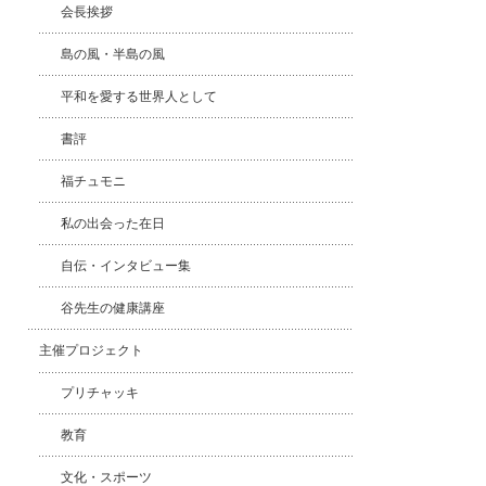
会長挨拶
島の風・半島の風
平和を愛する世界人として
書評
福チュモニ
私の出会った在日
自伝・インタビュー集
谷先生の健康講座
主催プロジェクト
プリチャッキ
教育
文化・スポーツ