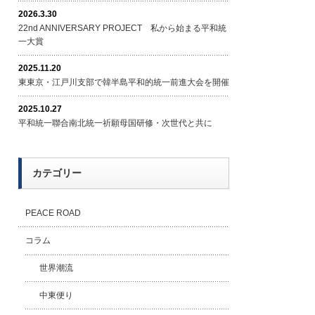
2026.3.30
22nd ANNIVERSARY PROJECT 私から始まる平和統
一大賞
2025.11.20
東東京・江戸川支部で韓半島平和的統一前進大会を開催
2025.10.27
平和統一聯合南北統一祈願母国研修・次世代と共に
カテゴリー
PEACE ROAD
コラム
世界潮流
中東便り