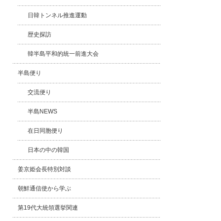
日韓トンネル推進運動
歴史探訪
韓半島平和的統一前進大会
半島便り
交流便り
半島NEWS
在日同胞便り
日本の中の韓国
姜京姫会長特別対談
朝鮮通信使から学ぶ
第19代大統領選挙関連