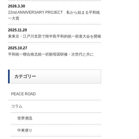
2026.3.30
22nd ANNIVERSARY PROJECT 私から始まる平和統
一大賞
2025.11.20
東東京・江戸川支部で韓半島平和的統一前進大会を開催
2025.10.27
平和統一聯合南北統一祈願母国研修・次世代と共に
カテゴリー
PEACE ROAD
コラム
世界潮流
中東便り