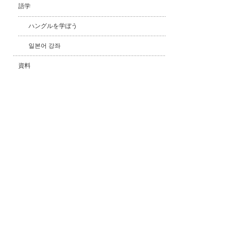
語学
ハングルを学ぼう
일본어 강좌
資料