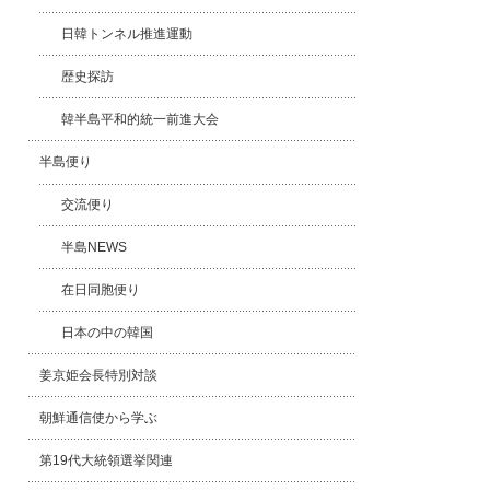
日韓トンネル推進運動
歴史探訪
韓半島平和的統一前進大会
半島便り
交流便り
半島NEWS
在日同胞便り
日本の中の韓国
姜京姫会長特別対談
朝鮮通信使から学ぶ
第19代大統領選挙関連