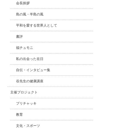
会長挨拶
島の風・半島の風
平和を愛する世界人として
書評
福チュモニ
私の出会った在日
自伝・インタビュー集
谷先生の健康講座
主催プロジェクト
プリチャッキ
教育
文化・スポーツ