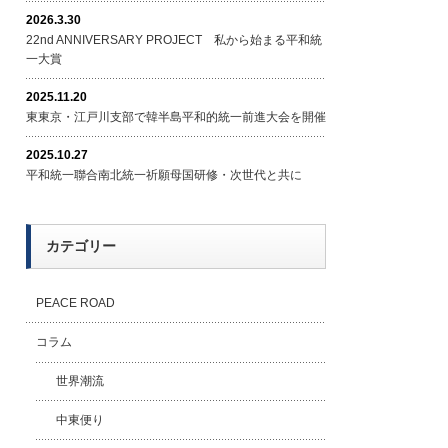
2026.3.30
22nd ANNIVERSARY PROJECT 私から始まる平和統
一大賞
2025.11.20
東東京・江戸川支部で韓半島平和的統一前進大会を開催
2025.10.27
平和統一聯合南北統一祈願母国研修・次世代と共に
カテゴリー
PEACE ROAD
コラム
世界潮流
中東便り