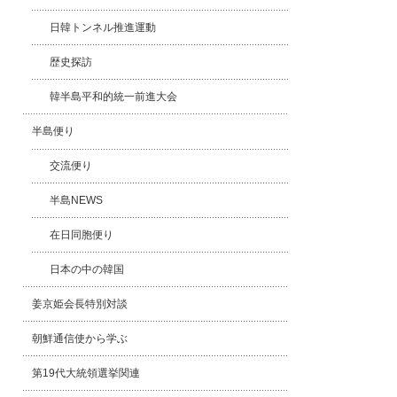
日韓トンネル推進運動
歴史探訪
韓半島平和的統一前進大会
半島便り
交流便り
半島NEWS
在日同胞便り
日本の中の韓国
姜京姫会長特別対談
朝鮮通信使から学ぶ
第19代大統領選挙関連