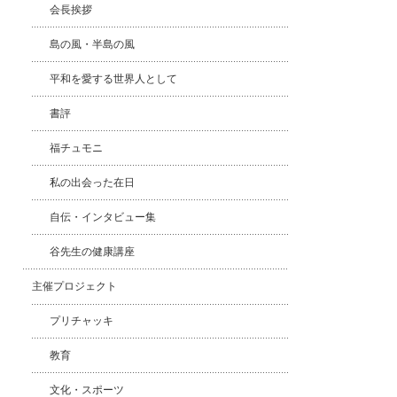
会長挨拶
島の風・半島の風
平和を愛する世界人として
書評
福チュモニ
私の出会った在日
自伝・インタビュー集
谷先生の健康講座
主催プロジェクト
プリチャッキ
教育
文化・スポーツ