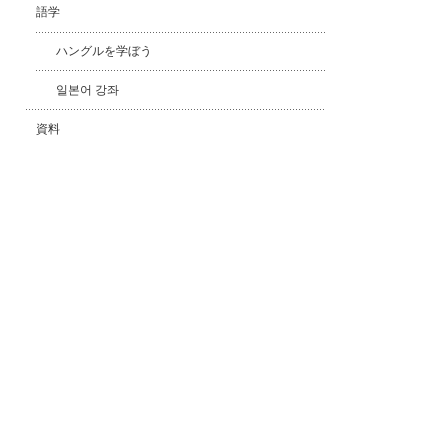
語学
ハングルを学ぼう
일본어 강좌
資料