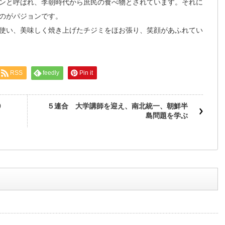
ンと呼ばれ、李朝時代から庶民の食べ物とされています。それに
のがパジョンです。
使い、美味しく焼き上げたチジミをほお張り、笑顔があふれてい
RSS
feedly
Pin it
0
５連合 大学講師を迎え、南北統一、朝鮮半
島問題を学ぶ