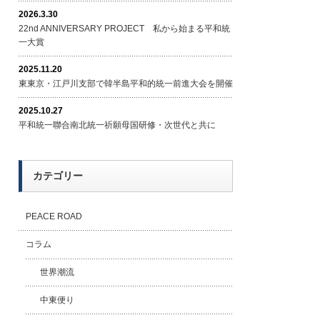
2026.3.30
22nd ANNIVERSARY PROJECT 私から始まる平和統
一大賞
2025.11.20
東東京・江戸川支部で韓半島平和的統一前進大会を開催
2025.10.27
平和統一聯合南北統一祈願母国研修・次世代と共に
カテゴリー
PEACE ROAD
コラム
世界潮流
中東便り