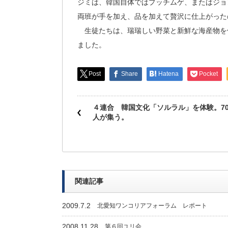
ジミは、韓国自体ではプッチムゲ、またはジョ
両班が手を加え、品を加えて贅沢に仕上がった
生徒たちは、瑞瑞しい野菜と新鮮な海産物を
ました。
Post
Share
Hatena
Pocket
４連合 韓国文化「ソルラル」を体験。7
人が集う。
関連記事
2009.7.2
北愛知ワンコリアフォーラム レポート
2008.11.28
第６回ユリ会