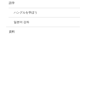
語学
ハングルを学ぼう
일본어 강좌
資料