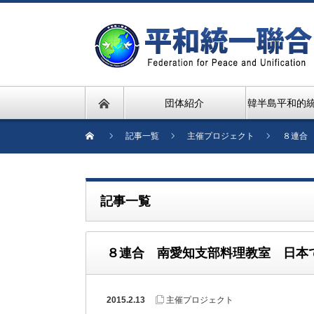
団体紹介
韓半島平和的
記事一覧
主催プロジェクト
８連合
記事一覧
８連合 南愛知支部料理教室 日本
2015.2.13
主催プロジェクト