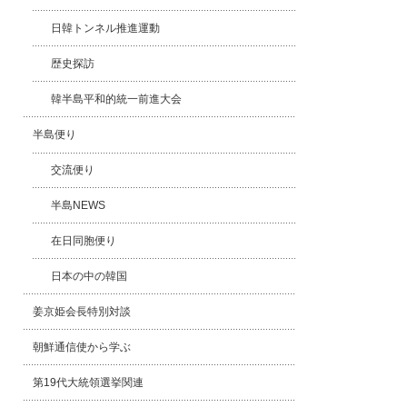
日韓トンネル推進運動
歴史探訪
韓半島平和的統一前進大会
半島便り
交流便り
半島NEWS
在日同胞便り
日本の中の韓国
姜京姫会長特別対談
朝鮮通信使から学ぶ
第19代大統領選挙関連