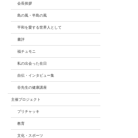
会長挨拶
島の風・半島の風
平和を愛する世界人として
書評
福チュモニ
私の出会った在日
自伝・インタビュー集
谷先生の健康講座
主催プロジェクト
プリチャッキ
教育
文化・スポーツ