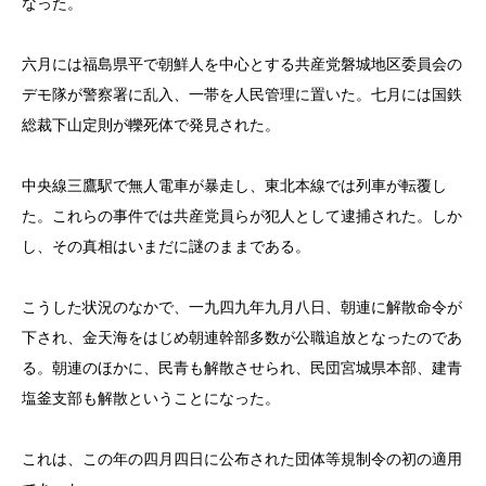
なった。
六月には福島県平で朝鮮人を中心とする共産党磐城地区委員会の
デモ隊が警察署に乱入、一
帯を人民管理に置いた。七月には国鉄
総裁下山定則が轢死体で発見された。
中央線三鷹駅で無人電車が暴走し、東北本線では列車が転覆し
た。これらの事件では共産党員らが犯人として逮捕された。しか
し、その真相はいまだに謎のままである。
こうした状況のなかで、一九四九年九月八日、朝連に解散命令が
下され、金天海をはじめ朝連幹部多数が公職追放となったのであ
る。朝連のほかに、民青も解散させられ、民団宮城県本部、建青
塩釜支部も解散ということになった。
これは、この年の四月四日に公布された団体等規制令の初の適用