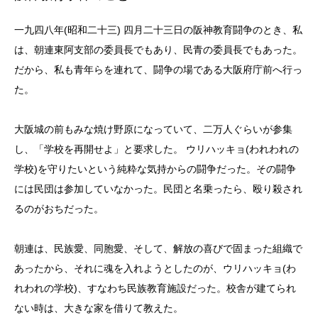
一九四八年(昭和二十三) 四月二十三日の阪神教育闘争のとき、私
は、朝連東阿支部の委員長でもあり、民青の委員長でもあった。
だから、私も青年らを連れて、闘争の場である大阪府庁前へ行っ
た。
大阪城の前もみな焼け野原になっていて、二万人ぐらいが参集
し、「学校を再開せよ」と要
求した。 ウリハッキョ(われわれの
学校)を守りたいという純粋な気持からの闘争だった。その闘争
には民団は参加していなかった。民団と名乗ったら、殴り殺され
るのがおちだった。
朝連は、民族愛、同胞愛、そして、解放の喜びで固まった組織で
あったから、それに魂を入れようとしたのが、ウリハッキョ(わ
れわれの学校)、すなわち民族教育施設だった。校舎が建てられ
ない時は、大きな家を借りて教えた。