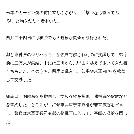
米軍のカービン銃の前に立ちふさがり、「撃つなら撃ってみ
ろ!」と胸をたたく者もいた。
四月二十四日には神戸でも大規模な闘争が敢行された。
灘と東神戸のウリハッキョが強制封鎖されたのに抗議して、県庁
前に三万人が集結、中には三田から六甲山を越えて歩いてきた者
たちもいた。そのうち、県庁に乱入し、知事や米軍MPらを軟禁
して交渉した。
知事は、閉鎖命令を撤回し、学校存続を承認、逮捕者の釈放など
を誓約した。ところが、占領軍兵庫県軍政部が非常事態を宣言
し、警察は米軍憲兵司令部の指揮下に入って、事態の収拾を図っ
た。