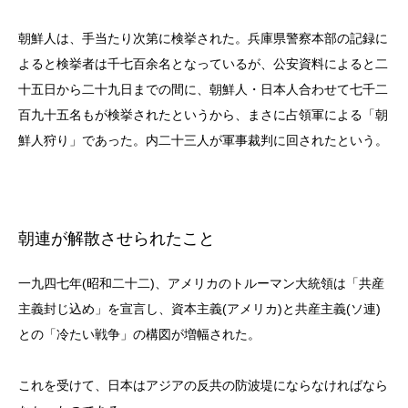
朝鮮人は、手当たり次第に検挙された。兵庫県警察本部の記録に
よると検挙者は千七百余名となっているが、公安資料によると二
十五日から二十九日までの間に、朝鮮人・日本人合わせて七千二
百九十五名もが検挙されたというから、まさに占領軍による「朝
鮮人狩り」であった。内二十三人が軍事裁判に回されたという。
朝連が解散させられたこと
一九四七年(昭和二十二)、アメリカのトルーマン大統領は「共産
主義封じ込め」を宣言し、資本主義(アメリカ)と共産主義(ソ連)
との「冷たい戦争」の構図が増幅された。
これを受けて、日本はアジアの反共の防波堤にならなければなら