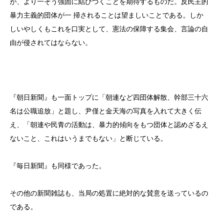
が、より一そう強固に結びつくことを期待するものだ。反民主的
暴力主義的団体が一 掃されることは望ましいことである。しか
しいやしくもこれを口実として、憲法の保障する集会、言論の自
由が侵されてはならない。
『朝日新聞』も一面トップに「朝連など四団体解散、幹部三十六
名は公職追放」と題し、尹僅と金天海の写真を入れて大きく伝
え、「朝連や民青の活動は、暴力的傾向をもつ団体と認めざるえ
ないこと、これはいうまでもない」と断じている。
『毎日新聞』も同様であった。
その他の新聞雑誌も、当局の処置に絶対的な賛意を送っているの
である。