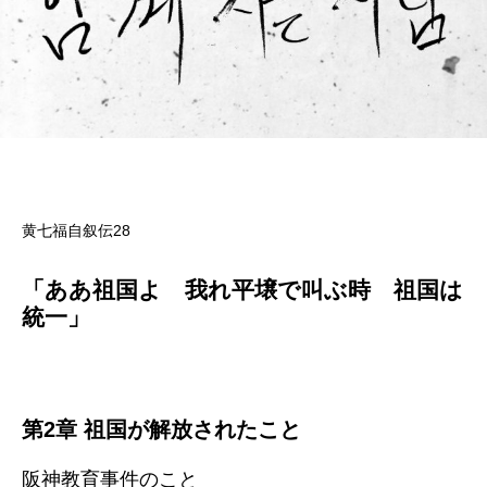
黄七福自叙伝28
「ああ祖国よ 我れ平壌で叫ぶ時 祖国は
統一」
第2章 祖国が解放されたこと
阪神教育事件のこと