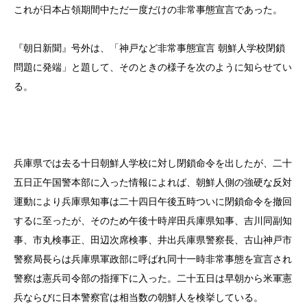
これが日本占領期間中ただ一度だけの非常事態宣言であった。
『朝日新聞』号外は、「神戸など非常事態宣言 朝鮮人学校閉鎖
問題に発端」と題して、そのときの様子を次のように知らせてい
る。
兵庫県では去る十日朝鮮人学校に対し閉鎖命令を出したが、二十
五日正午国警本部に入った情報によれば、朝鮮人側の強硬な反対
運動により兵庫県知事は二十四日午後五時ついに閉鎖命令を撤回
するに至ったが、そのため午後十時岸田兵庫県知事、吉川同副知
事、市丸検事正、田辺次席検事、井出兵庫県警察長、古山神戸市
警察局長らは兵庫県軍政部に呼ばれ同十一時非常事態を宣言され
警察は憲兵司令部の指揮下に入った。二十五日は早朝から米軍憲
兵ならびに日本警察官は相当数の朝鮮人を検挙している。