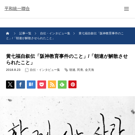
平和統一聯合
記事一覧
自伝・インタビュー集
黄七福自叙伝「阪神教育事件のこ
と」/「朝連が解散させられたこと」
黄七福自叙伝「阪神教育事件のこと」/「朝連が解散させ
られたこと」
2018.8.23
自伝・インタビュー集
朝連
,
民青
,
金天海