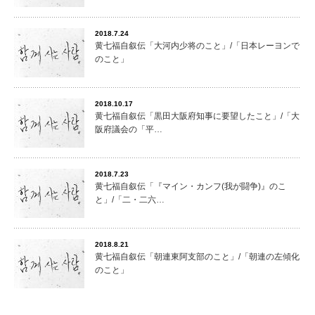
2018.7.24
黄七福自叙伝「大河内少将のこと」/「日本レーヨンで
のこと」
2018.10.17
黄七福自叙伝「黒田大阪府知事に要望したこと」/「大
阪府議会の「平…
2018.7.23
黄七福自叙伝「『マイン・カンフ(我が闘争)』のこ
と」/「二・二六…
2018.8.21
黄七福自叙伝「朝連東阿支部のこと」/「朝連の左傾化
のこと」