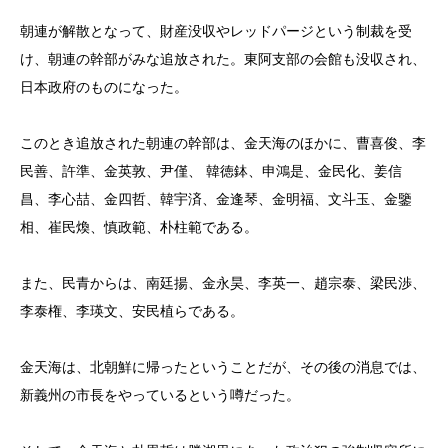
朝連が解散となって、財産没収やレッドパージという制裁を受
け、朝連の幹部がみな追放された。東阿支部の会館も没収され、
日本政府のものになった。
このとき追放された朝連の幹部は、金天海のほかに、曹喜俊、李
民善、許準、金英敦、尹僅、 韓徳鉢、申鴻是、金民化、姜信
昌、李心喆、金四哲、韓宇済、金逢琴、金明福、文斗玉、金鑒
相、崔民煥、慎政範、朴柱範である。
また、民青からは、南廷揚、金永昊、李英一、趙宗泰、梁民渉、
李泰権、李瑛文、安民植らである。
金天海は、北朝鮮に帰ったということだが、その後の消息では、
新義州の市長をやっているという噂だった。