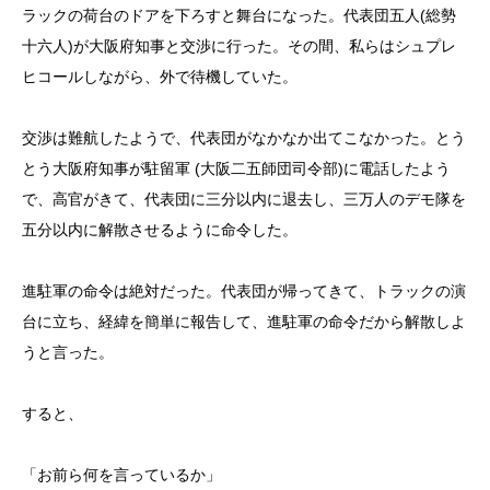
ラックの荷台のドアを下ろすと舞台になった。代表団五人(総勢
十六人)が大阪府知事と交渉に行った。その間、私らはシュプレ
ヒコールしながら、外で待機していた。
交渉は難航したようで、代表団がなかなか出てこなかった。とう
とう大阪府知事が駐留軍 (大阪二五師団司令部)に電話したよう
で、高官がきて、代表団に三分以内に退去し、三万人のデモ隊を
五分以内に解散させるように命令した。
進駐軍の命令は絶対だった。代表団が帰ってきて、トラックの演
台に立ち、経緯を簡単に報告して、進駐軍の命令だから解散しよ
うと言った。
すると、
「お前ら何を言っているか」