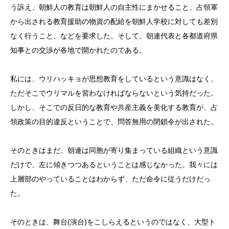
う訴え、朝鮮人の教育は朝鮮人の自主性にまかせること、占領軍
から出される教育援助の物資の配給を朝鮮人学校に対しても差別
なく行うこと、などを要求した。そして、朝連代表と各都道府県
知事との交渉が各地
で開かれたのである。
私には、ウリハッキョが思想教育をしているという意識はなく、
ただそこでウリマルを習わなければならないという気持だった。
しかし、そこでの反日的な教育や共産主義を美化する教育が、占
領政策の目的違反ということで、問答無用の閉鎖令が出された。
そのときはまだ、朝連は同胞が寄り集まっている組織という意識
だけで、左に傾きつつあるということは感じなかった。我々には
上層部のやっていることはわからず、ただ命令に従うだけだっ
た。
そのときは、舞台(演台)をこしらえるというのではなく、大型ト