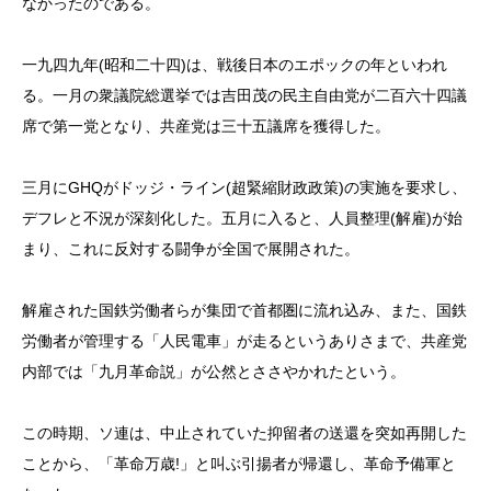
なかったのである。
一九四九年(昭和二十四)は、戦後日本のエポックの年といわれ
る。一月の衆議院総選挙では吉田茂の民主自由党が二百六十四議
席で第一党となり、共産党は三十五議席を獲得した。
三月にGHQがドッジ・ライン(超緊縮財政政策)の実施を要求し、
デフレと不況が深刻化した。五月に入ると、人員整理(解雇)が始
まり、これに反対する闘争が全国で展開された。
解雇された国鉄労働者らが集団で首都圏に流れ込み、また、国鉄
労働者が管理する「人民電車」が走るというありさまで、共産党
内部では「九月革命説」が公然とささやかれたという。
この時期、ソ連は、中止されていた抑留者の送還を突如再開した
ことから、「革命万歳!」と叫ぶ引揚者が帰還し、革命予備軍と