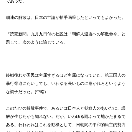
であった。
朝連の解散は、日本の世論が拍手喝采したといってもよかった。
『読売新聞』九月九日付の社説は「朝鮮人連盟への解散命令」と
題して、次のように論じている。
終戦後わが国民は卑屈すぎるほど卑屈になっていた。第三国人の
暴行脅迫にたいしても、いわゆる長いものに巻かれろというよう
な調子だった。(中略)
このたびの解散事件で、あるいは日本人と朝鮮人のあいだに、誤
解が生じたかも知れない。だが、いわゆる雨ふって地かたまるで
ある。われわれはこれを動機として、日朝間の平和的民主的勢力