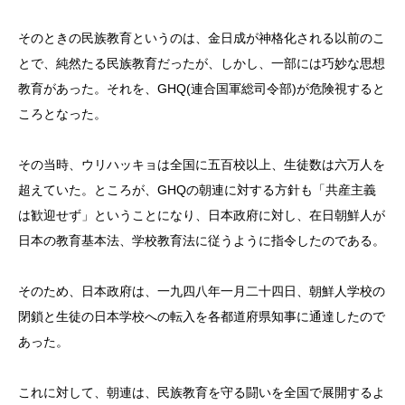
そのときの民族教育というのは、金日成が神格化される以前のこ
とで、純然たる民族教育だったが、しかし、一部には巧妙な思想
教育があった。それを、GHQ(連合国軍総司令部)が危険視すると
ころとなった。
その当時、ウリハッキョは全国に五百校以上、生徒数は六万人を
超えていた。ところが、GHQの朝連に対する方針も「共産主義
は歓迎せず」ということになり、日本政府に対し、在日朝鮮人が
日本の教育基本法、学校教育法に従うように指令したのである。
そのため、日本政府は、一九四八年一月二十四日、朝鮮人学校の
閉鎖と生徒の日本学校への転入を各都道府県知事に通達したので
あった。
これに対して、朝連は、民族教育を守る闘いを全国で展開するよ