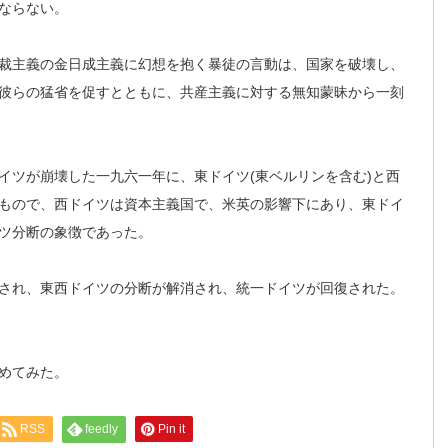
ならない。
裁主義の金日成主義に幻想を抱く暴徒の言動は、国家を破壊し、
彼らの猛省を促すとともに、共産主義に対する無知蒙昧から一刻
イツが崩壊した一九六一年に、東ドイツ(東ベルリンを含む)と西
もので、西ドイツは資本主義国で、米英の影響下にあり、東ドイ
ツ分断の象徴であった。
され、東西ドイツの分断が解消され、統一ドイツが回復された。
めてみた。
RSS
feedly
Pin it