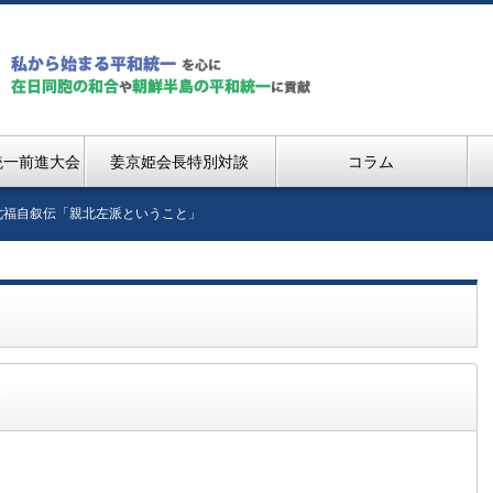
統一前進大会
姜京姫会長特別対談
コラム
七福自叙伝「親北左派ということ」
」