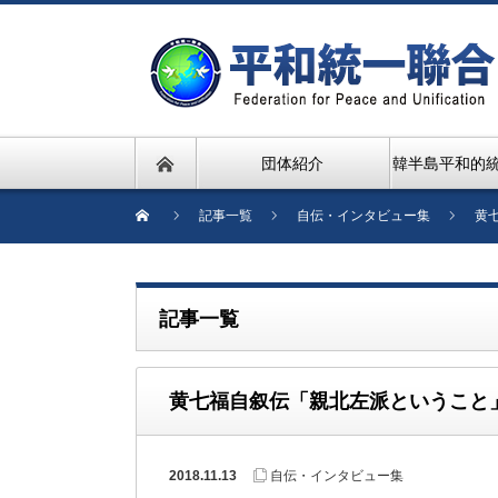
団体紹介
韓半島平和的
記事一覧
自伝・インタビュー集
黄
記事一覧
黄七福自叙伝「親北左派ということ
2018.11.13
自伝・インタビュー集