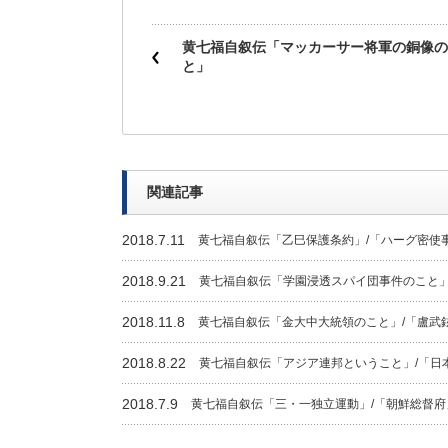
黄七福自叙伝「マッカーサー将軍の銅像の
と」
関連記事
2018.7.11
黄七福自叙伝「乙巳保護条約」/「ハーグ密使
2018.9.21
黄七福自叙伝「学園浸透スパイ団事件のこと」
2018.11.8
黄七福自叙伝「金大中大統領のこと」/「盧武
2018.8.22
黄七福自叙伝「アジア連邦ということ」/「日
2018.7.9
黄七福自叙伝「三・一独立運動」/「朝鮮総督府