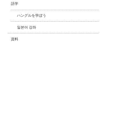
語学
ハングルを学ぼう
일본어 강좌
資料