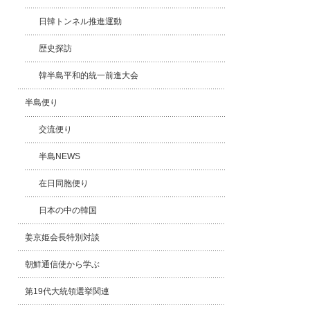
日韓トンネル推進運動
歴史探訪
韓半島平和的統一前進大会
半島便り
交流便り
半島NEWS
在日同胞便り
日本の中の韓国
姜京姫会長特別対談
朝鮮通信使から学ぶ
第19代大統領選挙関連