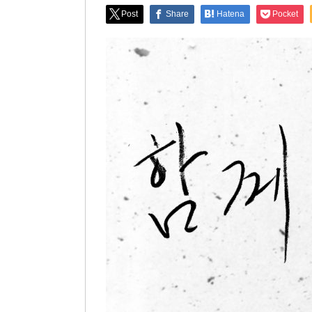
Post
Share
Hatena
Pocket