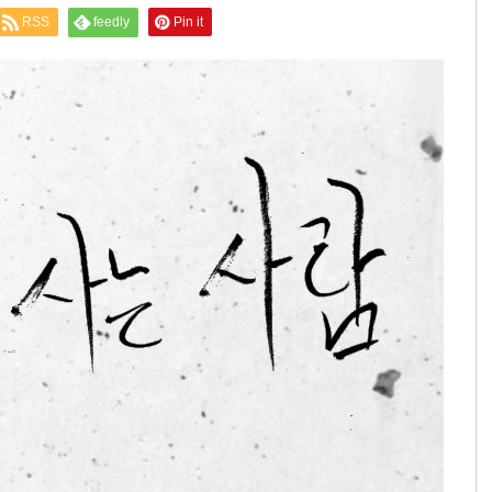
RSS
feedly
Pin it