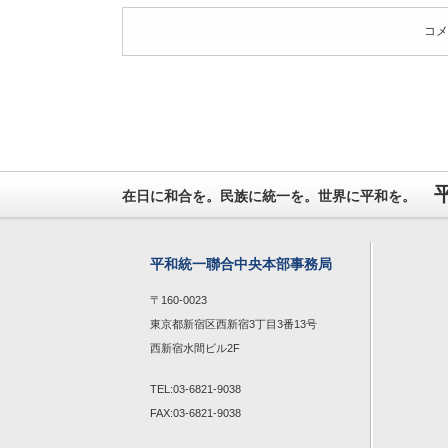
コメ
在日に和合を。民族に統一を。世界に平和を。
平和統一聯合中央本部事務局
〒160-0023
東京都新宿区西新宿3丁目3番13号
西新宿水間ビル2F
TEL:03-6821-9038
FAX:03-6821-9038