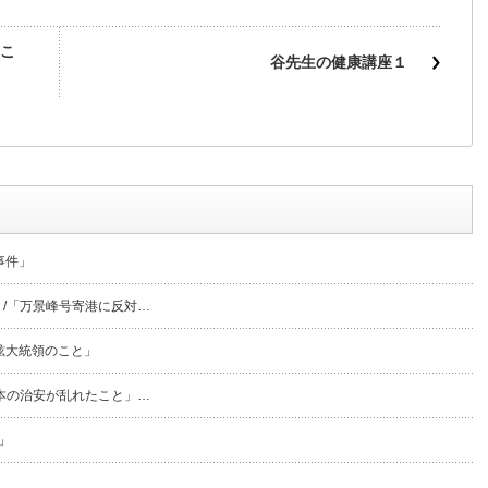
こ
谷先生の健康講座１
事件」
/「万景峰号寄港に反対…
鉉大統領のこと」
本の治安が乱れたこと」…
」