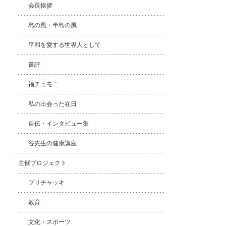
会長挨拶
島の風・半島の風
平和を愛する世界人として
書評
福チュモニ
私の出会った在日
自伝・インタビュー集
谷先生の健康講座
主催プロジェクト
プリチャッキ
教育
文化・スポーツ