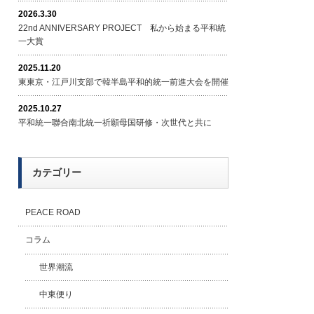
2026.3.30
22nd ANNIVERSARY PROJECT 私から始まる平和統
一大賞
2025.11.20
東東京・江戸川支部で韓半島平和的統一前進大会を開催
2025.10.27
平和統一聯合南北統一祈願母国研修・次世代と共に
カテゴリー
PEACE ROAD
コラム
世界潮流
中東便り