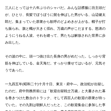
三人にとっては十八年ぶりのシャバだ。みんな詰襟服に坊主頭だ
が、ひとり、長髪でぼうぼうに髭を伸ばした男がいる、山辺健太
郎だ。集まっていた群衆から歓呼のどよめきが上がる。帽子が打
ち振られ、旗と幟が大きく揺れ、万歳の声がこだまする。怒涛の
ようにうねる人波。それを縫って、男たちは解放された世界に歩
み出した。
その波の中に、頭一つ抜け出た長身の男がめだった。しっかり背
筋を伸ばしている。金天海だ。すっかり痩せてはいるが、元気そ
うであった。
一九四五年(昭和二十)十月十日、東京・府中―。政治犯が出獄し
たのだ。府中刑務所前には「歓迎出獄戦士万歳」と大書された幕
を巻きつけた数台のトラック、そして四百人の歓迎の群衆が待っ
ていた。その九割は朝鮮人だったと、この歓迎集会に参加した李