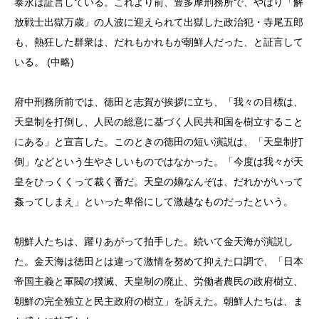
泰永は証言している。これより前、豊多摩刑務所で、やはり「解
放戦士出獄万歳」の人波に迎えられて出獄した政治犯・寺尾五郎
も、熱狂した群衆は、だれもかれもが朝鮮人だった、と証言して
いる。 (中略)
府中刑務所前では、徳田と志賀が挨拶に立ち、「我々の目標は、
天皇制を打倒し、人民の総意に基づく人民共和国を樹立すること
にある」と宣言した。このときの徳田の短い演説は、「天皇制打
倒」などという生やさしいものではなかった。「今度は我々が天
皇をひっくくって裁く番だ。天皇の嬶なんぞは、だれかがいって
姦ってしまえ」といった卑俗にして激越なものだったという。
朝鮮人たちは、躍りあがって拍手した。続いて金天海が演説し
た。金天海は徳田とは違って激情を努めて抑えた口調で、「日本
帝国主義と軍閥の撲滅、天皇制の廃止、労働者農民の政府樹立、
朝鮮の完全独立と民主政府の樹立」を訴えた。朝鮮人たちは、ま