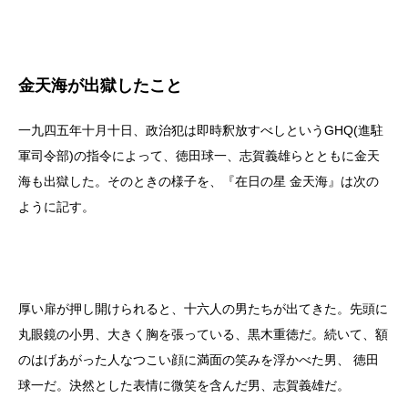
金天海が出獄したこと
一九四五年十月十日、政治犯は即時釈放すべしというGHQ(進駐
軍司令部)の指令によって、徳田球一、志賀義雄らとともに金天
海も出獄した。そのときの様子を、『在日の星 金天海』は次の
ように記す。
厚い扉が押し開けられると、十六人の男たちが出てきた。先頭に
丸眼鏡の小男、大きく胸を張っている、黒木重徳だ。続いて、額
のはげあがった人なつこい顔に満面の笑みを浮かべた男、 徳田
球一だ。決然とした表情に微笑を含んだ男、志賀義雄だ。