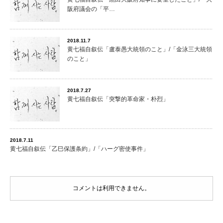
阪府議会の「平…
2018.11.7
黄七福自叙伝「盧泰愚大統領のこと」/「金泳三大統領
のこと」
2018.7.27
黄七福自叙伝「突撃的革命家・朴烈」
2018.7.11
黄七福自叙伝「乙巳保護条約」/「ハーグ密使事件」
コメントは利用できません。