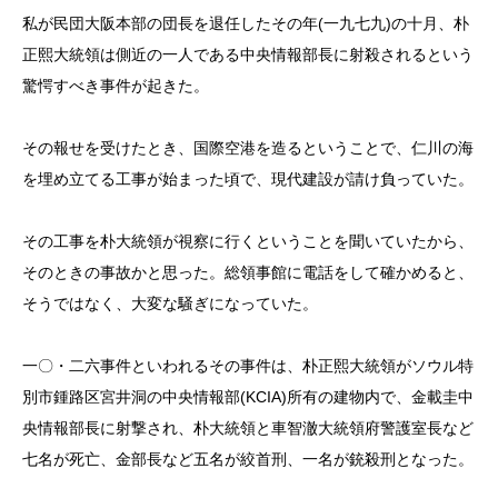
私が民団大阪本部の団長を退任したその年(一九七九)の十月、朴
正熙大統領は側近の一人である中央情報部長に射殺されるという
驚愕すべき事件が起きた。
その報せを受けたとき、国際空港を造るということで、仁川の海
を埋め立てる工事が始まった頃で、現代建設が請け負っていた。
その工事を朴大統領が視察に行くということを聞いていたから、
そのときの事故かと思った。総領事館に電話をして確かめると、
そうではなく、大変な騒ぎになっていた。
一〇・二六事件といわれるその事件は、朴正熙大統領がソウル特
別市鍾路区宮井洞の中央情報部(KCIA)所有の建物内で、金載圭中
央情報部長に射撃され、朴大統領と車智澈大統領府警護室長など
七名が死亡、金部長など五名が絞首刑、一名が銃殺刑となった。