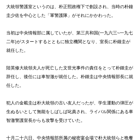
大統領警護室というのは、朴正熙政権下で創設され、当時の朴鐘
圭少佐を中心とした「軍警護隊」がそれにかかわった。
当初は中央情報部に属していたが、第三共和国(一九六三~一九七
二年)がスタートするとともに独立機関となり、室長に朴鐘圭が
就任した。
陸英修大統領夫人が死亡した文世光事件の責任をとって朴鍾圭が
辞任し、後任には車智澈が就任した。朴鍾圭は中央情報部長に就
任した。
犯人の金載圭は朴大統領の古い友人だったが、学生運動の弾圧が
生ぬるいとして無能をしばしば叱責され、ライバル関係にある車
智澈警護室長からも攻撃を受けていた。
十月二十六日、中央情報部所属の秘密宴会場で朴大統領らと晩餐