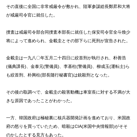
その直後に全国に非常戒厳令が敷かれ、陸軍参謀総長鄭昇和大将
が戒厳司令官に就任した。
捜査は戒厳司令部合同捜査本部長に就任した保安司令官全斗煥少
将によって進められ、金載圭とその部下らに死刑が宣告された。
金載圭は一九八〇年五月二十四日に絞首刑が執行され、朴善浩
(儀典課長)、金泰元(警備員)、李基柱(警備員)、柳成玉(運転士)ら
も絞首刑、朴興柱(部長随行秘書官)は銃殺刑となった。
その後の取調べで、金載圭の殺害動機は車室長に対する不満が大
きな原因であったことがわかった。
一方、韓国政府は極秘裏に核兵器開発計画を進めており、米国政
府の怒りを買っていたため、暗殺はCIA(米国中央情報部)がそそ
のかしたとする見方もあった。