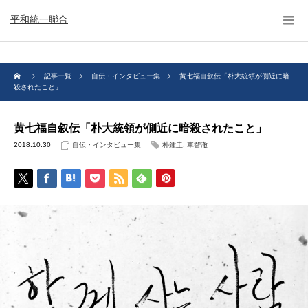
平和統一聯合
記事一覧
自伝・インタビュー集
黄七福自叙伝「朴大統領が側近に暗
殺されたこと」
黄七福自叙伝「朴大統領が側近に暗殺されたこと」
2018.10.30
自伝・インタビュー集
朴鍾圭
,
車智澈