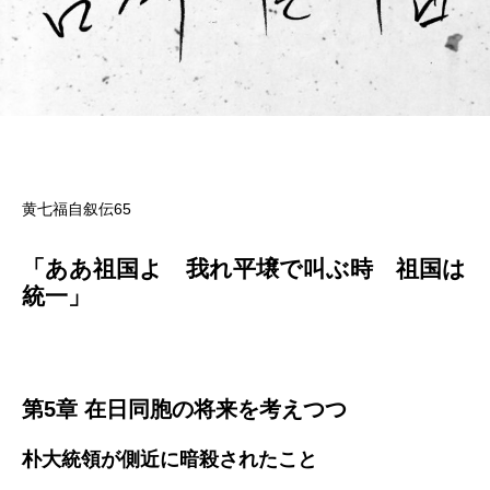
黄七福自叙伝65
「ああ祖国よ 我れ平壌で叫ぶ時 祖国は
統一」
第5章 在日同胞の将来を考えつつ
朴大統領が側近に暗殺されたこと