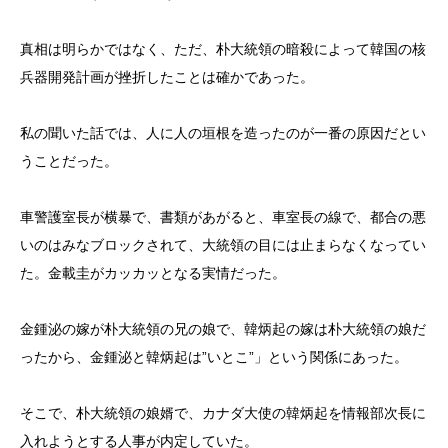
真相は明らかではなく、ただ、朴大統領の暗殺によって韓国の核
兵器開発計画が挫折したことは確かであった。
私の聞いた話では、人に人の垣根を造ったのが一番の原因だとい
うことだった。
車警護室長が横暴で、書類があがると、車室長の線で、都合の悪
いのはみなブロックされて、大統領の目には止まらなくなってい
た。金載圭がカッカッとなる実情だった。
金鍾泌の嫁が朴大統領の兄の娘で、韓炳起の嫁は朴大統領の娘だ
ったから、金鍾泌と韓炳起は”いとこ”」という関係にあった。
そこで、朴大統領の娘婿で、カナダ大使の韓炳起を情報部次長に
入れようとする人事が内定していた。