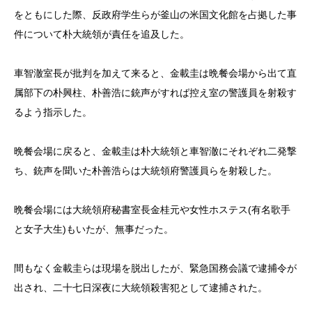
をともにした際、反政府学生らが釜山の米国文化館を占拠した事
件について朴大統領が責任を追及した。
車智澈室長が批判を加えて来ると、金載圭は晩餐会場から出て直
属部下の朴興柱、朴善浩に銃声がすれば控え室の警護員を射殺す
るよう指示した。
晩餐会場に戻ると、金載圭は朴大統領と車智澈にそれぞれ二発撃
ち、銃声を聞いた朴善浩らは大統領府警護員らを射殺した。
晩餐会場には大統領府秘書室長金桂元や女性ホステス(有名歌手
と女子大生)もいたが、無事だった。
間もなく金載圭らは現場を脱出したが、緊急国務会議で逮捕令が
出され、二十七日深夜に大統領殺害犯として逮捕された。