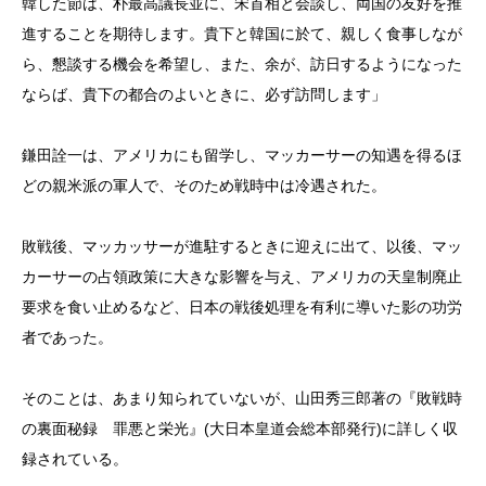
韓した節は、朴最高議長並に、宋首相と会談し、両国の友好を推
進することを期待します。貴下と韓国に於て、親しく食事しなが
ら、懇談する機会を希望し、また、余が、訪日するようになった
ならば、貴下の都合のよいときに、必ず訪問します」
鎌田詮一は、アメリカにも留学し、マッカーサーの知遇を得るほ
どの親米派の軍人で、そのため戦時中は冷遇された。
敗戦後、マッカッサーが進駐するときに迎えに出て、以後、マッ
カーサーの占領政策に大きな影響を与え、アメリカの天皇制廃止
要求を食い止めるなど、日本の戦後処理を有利に導いた影の功労
者であった。
そのことは、あまり知られていないが、山田秀三郎著の『敗戦時
の裏面秘録 罪悪と栄光』(大日本皇道会総本部発行)に詳しく収
録されている。