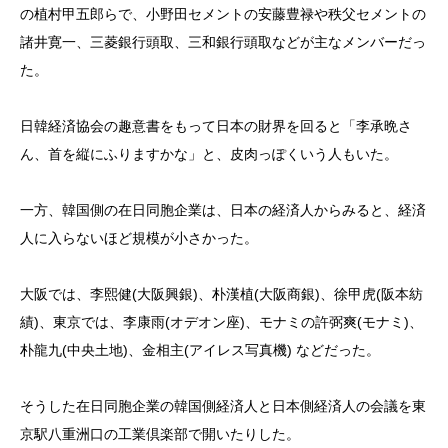
の植村甲五郎らで、小野田セメントの安藤豊禄や秩父セメントの
諸井寛一、三菱銀行頭取、三和銀行頭取などが主なメンバーだっ
た。
日韓経済協会の趣意書をもって日本の財界を回ると「李承晩さ
ん、首を縦にふりますかな」と、皮肉っぽくいう人もいた。
一方、韓国側の在日同胞企業は、日本の経済人からみると、経済
人に入らないほど規模が小さかった。
大阪では、李熙健(大阪興銀)、朴漢植(大阪商銀)、徐甲虎(阪本紡
績)、東京では、李康雨(オデオン座)、モナミの許弼爽(モナミ)、
朴龍九(中央土地)、金相主(アイレス写真機) などだった。
そうした在日同胞企業の韓国側経済人と日本側経済人の会議を東
京駅八重洲口の工業倶楽部で開いたりした。