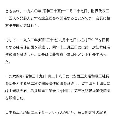
ともあれ、一九六〇年(昭和三十五)十二月二十七日、財界代表三
十五人を発起人とする設立総会を開催することができ、会長に植
村甲午郎が選ばれた。
そして、一九六二年(昭和三十七)九月十七日に植村甲午郎を団長
とする経済使節団を派遣し、同年十二月五日には第一次訪韓経済
使節団を派遣した。団長は安藤豊祿小野田セメント社長であっ
た。
一九六四年(昭和三十九)十月二十八日には安西正夫昭和電工社長
を団長とする第二次訪韓経済使節団を派遣し、翌年四月十四日に
は土光敏夫石川島播磨重工業会長を団長に第三次訪韓経済使節団
を派遣した。
日本商工会議所に三宅英一という人がいた。毎日新聞社の記者