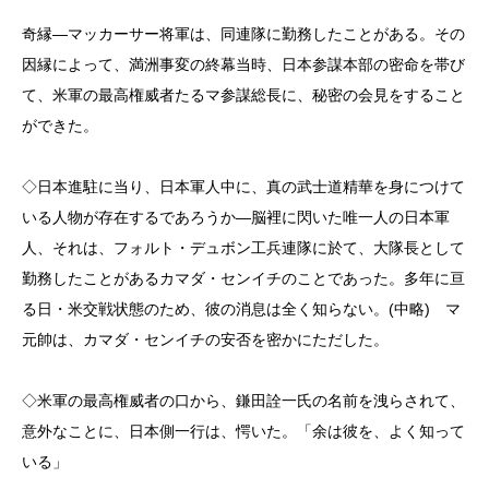
奇縁―マッカーサー将軍は、同連隊に勤務したことがある。その
因縁によって、満洲事変の終幕当時、日本参謀本部の密命を帯び
て、米軍の最高権威者たるマ参謀総長に、秘密の会見をすること
ができた。
◇日本進駐に当り、日本軍人中に、真の武士道精華を身につけて
いる人物が存在するであろうか―脳裡に閃いた唯一人の日本軍
人、それは、フォルト・デュボン工兵連隊に於て、大隊長として
勤務したことがあるカマダ・センイチのことであった。多年に亘
る日・米交戦状態のため、彼の消息は全く知らない。(中略) マ
元帥は、カマダ・センイチの安否を密かにただした。
◇米軍の最高権威者の口から、鎌田詮一氏の名前を洩らされて、
意外なことに、日本側一行は、愕いた。「余は彼を、よく知って
いる」