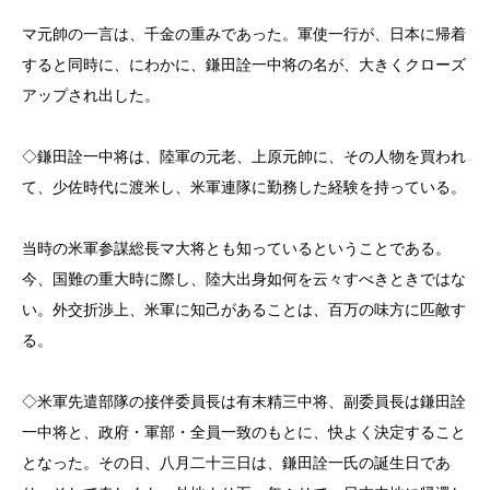
マ元帥の一言は、千金の重みであった。軍使一行が、日本に帰着
すると同時に、にわかに、鎌田詮一中将の名が、大きくクローズ
アップされ出した。
◇鎌田詮一中将は、陸軍の元老、上原元帥に、その人物を買われ
て、少佐時代に渡米し、米軍連隊に勤務した経験を持っている。
当時の米軍参謀総長マ大将とも知っているということである。
今、国難の重大時に際し、陸大出身如何を云々すべきときではな
い。外交折渉上、米軍に知己があることは、百万の味方に匹敵す
る。
◇米軍先遣部隊の接伴委員長は有末精三中将、副委員長は鎌田詮
一中将と、政府・軍部・全員一致のもとに、快よく決定すること
となった。その日、八月二十三日は、鎌田詮一氏の誕生日であ