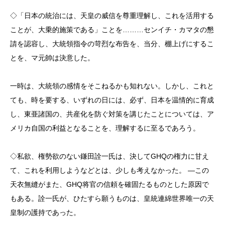
◇「日本の統治には、天皇の威信を尊重理解し、これを活用する
ことが、大乗的施策である」ことを………センイチ・カマタの懇
請を認容し、大統領指令の苛烈な布告を、当分、棚上げにするこ
とを、マ元帥は決意した。
一時は、大統領の感情をそこねるかも知れない。しかし、これと
ても、時を要する、いずれの日には、必ず、日本を温情的に育成
し、東亜諸国の、共産化を防ぐ対策を講じたことについては、ア
メリカ自国の利益となることを、理解するに至るであろう。
◇私欲、権勢欲のない鎌田詮一氏は、決してGHQの権力に甘え
て、これを利用しようなどとは、少しも考えなかった。 ―この
天衣無縫がまた、GHQ将官の信頼を確固たるものとした原因で
もある。詮一氏が、ひたすら願うものは、皇統連綿世界唯一の天
皇制の護持であった。