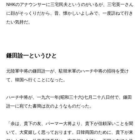
NHKのアナウンサーに三宅民夫というのがいるが、三宅英一さん
に顔がそっくりだから、昔、懐かしいよしみで、一度訪ねて行き
たい気持だ。
鎌田詮一というひと
元陸軍中将の鎌田詮一が、駐韓米軍のハーチ中将の招待を受け
て、韓国へ行くことになった。
ハーチ中将が、一九六一年(昭和三十六)七月二十八日付で、鎌田
詮一に宛てた書簡は次のようなものだった。
「余は、貴下の友、パーマー大将より、貴下が信頼深いことを聞
いて、大変嬉しく思っております。日韓両国のために、貴下が来