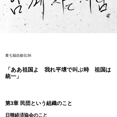
黄七福自叙伝36
「ああ祖国よ 我れ平壌で叫ぶ時 祖国は
統一」
第3章 民団という組織のこと
日韓経済協会のこと