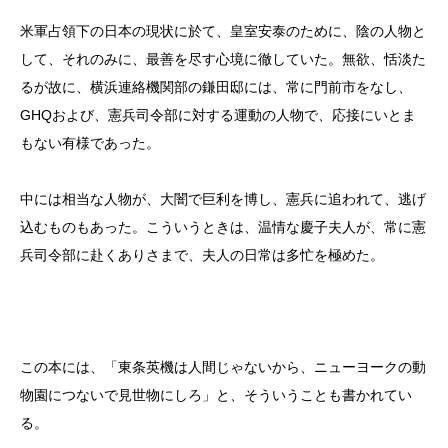
米軍占領下の日本の現状に於て、皇室安泰のために、陰の人物と
して、それのみに、最善を尽す心境に徹していた。無欲、恬淡た
るが故に、横浜連絡機関部の鎌田邸には、常に門前市をなし、
GHQおよび、憲兵司令部に対する運動の人物で、応接にいとま
もない有様であった。
中には相当な人物が、大闇で巨利を博し、憲兵に追われて、逃げ
込むものもあった。こういうときは、温情な慶子夫人が、常に憲
兵司令部に赴くありさまで、夫人の日常は多忙を極めた。
この本には、「東条英機は人間じゃないから、ニューヨークの動
物園につないで見世物にしろ」と、そういうことも書かれてい
る。