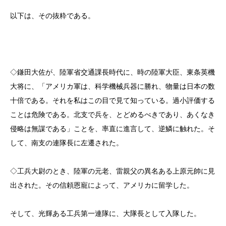
以下は、その抜粋である。
◇鎌田大佐が、陸軍省交通課長時代に、時の陸軍大臣、東条英機
大将に、「アメリカ軍は、科学機械兵器に勝れ、物量は日本の数
十倍である。それを私はこの目で見て知っている。過小評価する
ことは危険である。北支で兵を、とどめるべきであり、あくなき
侵略は無謀である」ことを、率直に進言して、逆鱗に触れた。そ
して、南支の連隊長に左遷された。
◇工兵大尉のとき、陸軍の元老、雷親父の異名ある上原元帥に見
出された。その信頼恩寵によって、アメリカに留学した。
そして、光輝ある工兵第一連隊に、大隊長として入隊した。