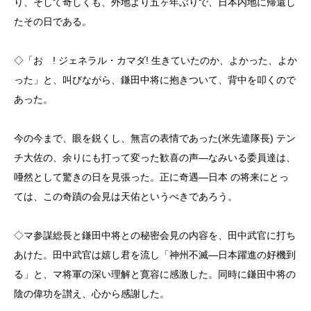
り、そして奇しくも、外地より五ヶ年ぶりで、日本内地に帰還し
たその日である。
◇「おゝ! ジェネラル・カマダ! 生きていたのか、よかった、よか
った」と、叫びながら、鎌田中将に抱きついて、背中を叩くので
あった。
今の今まで、眼を鋭くし、無言の表情であった(米先遣隊長) テン
チ大佐の、余りにも打って変った歓喜の声―なみいる委員達は、
唖然として驚きの日を見張った。正に奇遇―日本 の将来にとっ
ては、この奇蹟の会見は天佑というべきであろう。
◇マ参謀総長と鎌田中将との秘密会見の内容を、田中武官に打ち
あけた。田中武官は嬉し君を流し「神州不滅―日本躍進の好機到
る」と、マ将軍の深い理解と寛容に感激した。同時に鎌田中将の
陰の偉功を讃え、心から感謝した。