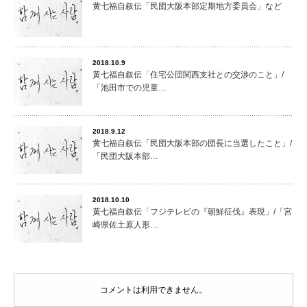
黄七福自叙伝「民団大阪本部定期地方委員会」など
2018.10.9
黄七福自叙伝「住宅公団関西支社との交渉のこと」/
「池田市での児童…
2018.9.12
黄七福自叙伝「民団大阪本部の団長に当選したこと」/
「民団大阪本部…
2018.10.10
黄七福自叙伝「フジテレビの『朝鮮征伐』表現」/「宮
崎県佐土原人形…
コメントは利用できません。