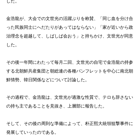
した。
金浩龍が、大会での文世光の活躍ぶりを称賛、「同じ血を分け合
った民族同士にへだたりがあってはならない」「家が近いから政
治理念を超越して、しばしば会おう」と持ちかけ、文世光が同意
した。
その後一年間にわたって毎月二回、文世光の自宅で金浩龍の持参
する北朝鮮共産集団と朝総連の各種パンフレットを中心に南北朝
鮮情勢、韓日関係などについて討論した。
その過程で、金浩龍は、文世光が過激な性質で、テロも辞さない
の持ち主であることを見抜き、上層部に報告した。
そして、その後の周到な準備によって、朴正熙大統領狙撃事件に
発展していったのである。