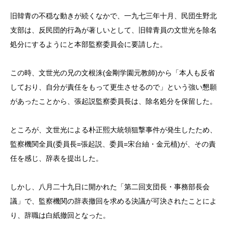
旧韓青の不穏な動きが続くなかで、一九七三年十月、民団生野北
支部は、反民団的行為が著しいとして、旧韓青員の文世光を除名
処分にするようにと本部監察委員会に要請した。
この時、文世光の兄の文根洙(金剛学園元教師)から「本人も反省
しており、自分が責任をもって更生させるので」という強い懇願
があったことから、張起説監察委員長は、除名処分を保留した。
ところが、文世光による朴正熙大統領狙撃事件が発生したため、
監察機関全員(委員長=張起説、委員=宋台紬・金元植)が、その責
任を感じ、辞表を提出した。
しかし、八月二十九日に開かれた「第二回支団長・事務部長会
議」で、監察機関の辞表撤回を求める決議が可決されたことによ
り、辞職は白紙撤回となった。