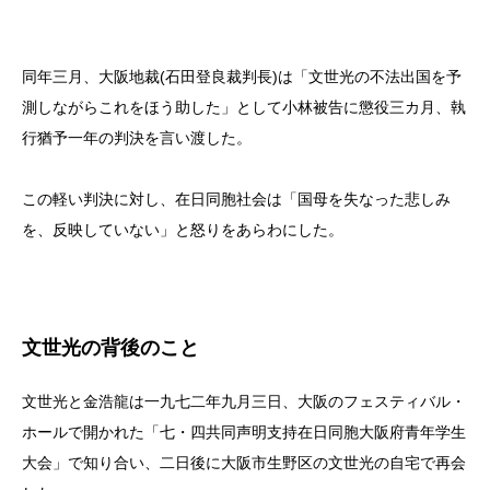
同年三月、大阪地裁(石田登良裁判長)は「文世光の不法出国を予
測しながらこれをほう助した」として小林被告に懲役三カ月、執
行猶予一年の判決を言い渡した。
この軽い判決に対し、在日同胞社会は「国母を失なった悲しみ
を、反映していない」と怒りをあらわにした。
文世光の背後のこと
文世光と金浩龍は一九七二年九月三日、大阪のフェスティバル・
ホールで開かれた「七・四共同声明支持在日同胞大阪府青年学生
大会」で知り合い、二日後に大阪市生野区の文世光の自宅で再会