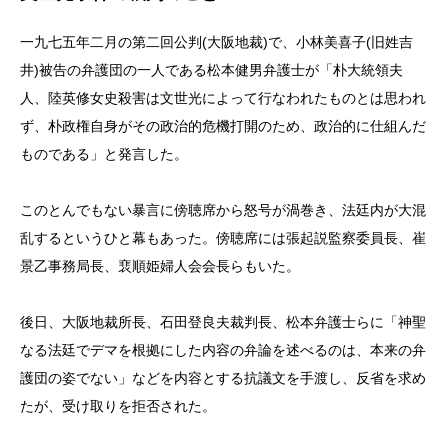
一九七五年二月の第二回公判(大阪地裁)で、小林美喜子(旧姓吉
井)被告の弁護団の一人である松本健男弁護士が「朴大統領夫
人、陸英修女史殺害は文世光によって行なわれたものとは思われ
ず、朴政権自身がその政治的危機打開のため、政治的に仕組んだ
ものである」と発言した。
このとんでもない暴言に傍聴席から怒号が渦巻き、法廷内が大混
乱するというひと幕もあった。傍聴席には張起説監察委員長、崔
景乙事務局長、裵順姫婦人会会長らもいた。
後日、大阪地裁所長、石田登良夫裁判長、松本弁護士らに「神聖
なる法廷でデマを根拠にした内容の弁論を述べるのは、本来の弁
護団の姿でない」などを内容とする抗議文を手渡し、反省を求め
たが、受け取りを拒否された。