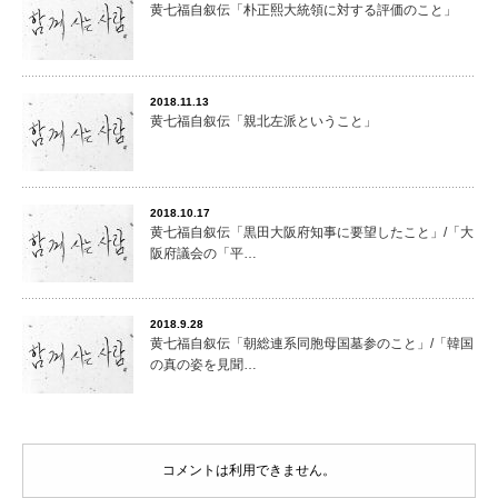
黄七福自叙伝「朴正熙大統領に対する評価のこと」
2018.11.13
黄七福自叙伝「親北左派ということ」
2018.10.17
黄七福自叙伝「黒田大阪府知事に要望したこと」/「大
阪府議会の「平…
2018.9.28
黄七福自叙伝「朝総連系同胞母国墓参のこと」/「韓国
の真の姿を見聞…
コメントは利用できません。