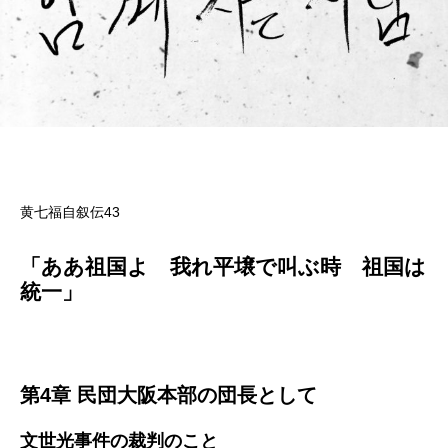
黄七福自叙伝43
「ああ祖国よ 我れ平壌で叫ぶ時 祖国は
統一」
第4章 民団大阪本部の団長として
文世光事件の裁判のこと