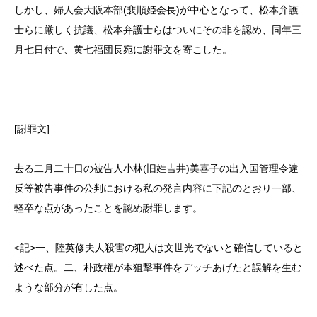
しかし、婦人会大阪本部(裵順姫会長)が中心となって、松本弁護
士らに厳しく抗議、松本弁護士らはついにその非を認め、同年三
月七日付で、黄七福団長宛に謝罪文を寄こした。
[謝罪文]
去る二月二十日の被告人小林(旧姓吉井)美喜子の出入国管理令違
反等被告事件の公判における私の発言内容に下記のとおり一部、
軽卒な点があったことを認め謝罪します。
<記>一、陸英修夫人殺害の犯人は文世光でないと確信していると
述べた点。二、朴政権が本狙撃事件をデッチあげたと誤解を生む
ような部分が有した点。