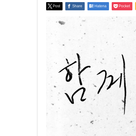
Post
Share
Hatena
Pocket