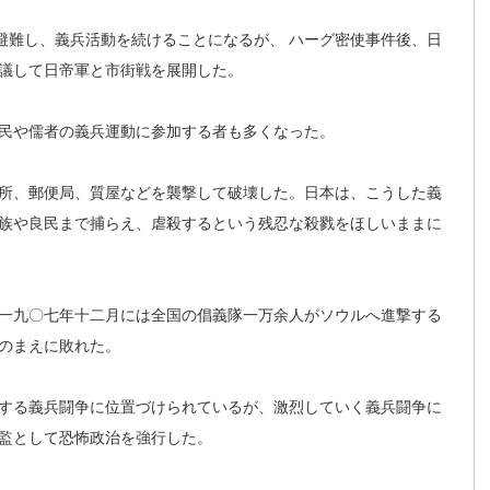
に避難し、義兵活動を続けることになるが、 ハーグ密使事件後、日
議して日帝軍と市街戦を展開した。
民や儒者の義兵運動に参加する者も多くなった。
所、郵便局、質屋などを襲撃して破壊した。日本は、こうした義
族や良民まで捕らえ、虐殺するという残忍な殺戮をほしいままに
一九〇七年十二月には全国の倡義隊一万余人がソウルへ進撃する
のまえに敗れた。
する義兵闘争に位置づけられているが、激烈していく義兵闘争に
監として恐怖政治を強行した。