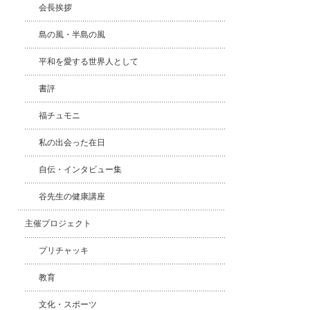
会長挨拶
島の風・半島の風
平和を愛する世界人として
書評
福チュモニ
私の出会った在日
自伝・インタビュー集
谷先生の健康講座
主催プロジェクト
プリチャッキ
教育
文化・スポーツ