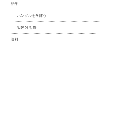
語学
ハングルを学ぼう
일본어 강좌
資料