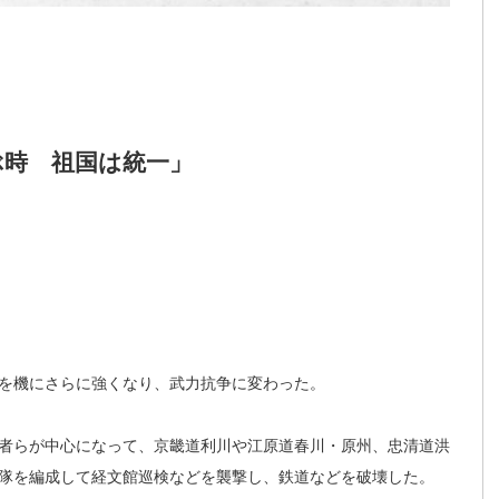
ぶ時 祖国は統一」
を機にさらに強くなり、武力抗争に変わった。
者らが中心になって、京畿道利川や江原道春川・原州、忠清道洪
隊を編成して経文館巡検などを襲撃し、鉄道などを破壊した。