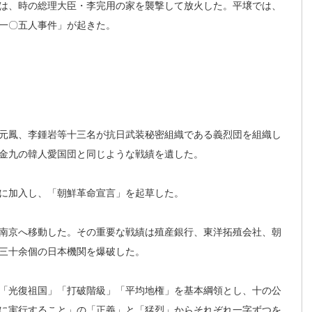
は、時の総理大臣・李完用の家を襲撃して放火した。平壌では、
一〇五人事件」が起きた。
元鳳、李鍾岩等十三名が抗日武装秘密組織である義烈団を組織し
金九の韓人愛国団と同じような戦績を遺した。
に加入し、「朝鮮革命宣言」を起草した。
南京へ移動した。その重要な戦績は殖産銀行、東洋拓殖会社、朝
三十余個の日本機関を爆破した。
「光復祖国」「打破階級」「平均地権」を基本綱領とし、十の公
に実行すること」の「正義」と「猛烈」からそれぞれ一字ずつを