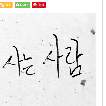
RSS
feedly
Pin it