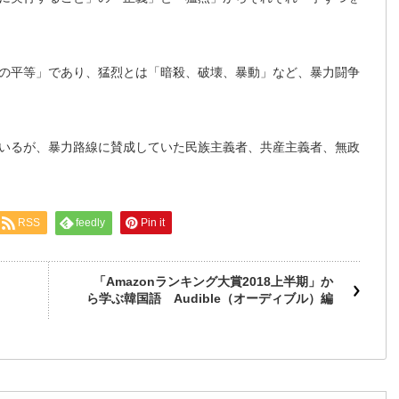
の平等」であり、猛烈とは「暗殺、破壊、暴動」など、暴力闘争
いるが、暴力路線に賛成していた民族主義者、共産主義者、無政
RSS
feedly
Pin it
「Amazonランキング大賞2018上半期」か
ら学ぶ韓国語 Audible（オーディブル）編