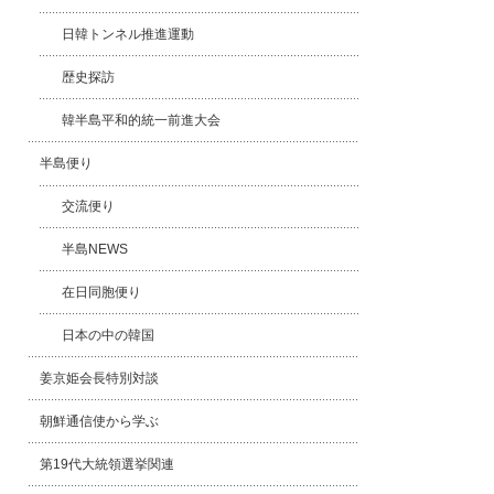
日韓トンネル推進運動
歴史探訪
韓半島平和的統一前進大会
半島便り
交流便り
半島NEWS
在日同胞便り
日本の中の韓国
姜京姫会長特別対談
朝鮮通信使から学ぶ
第19代大統領選挙関連