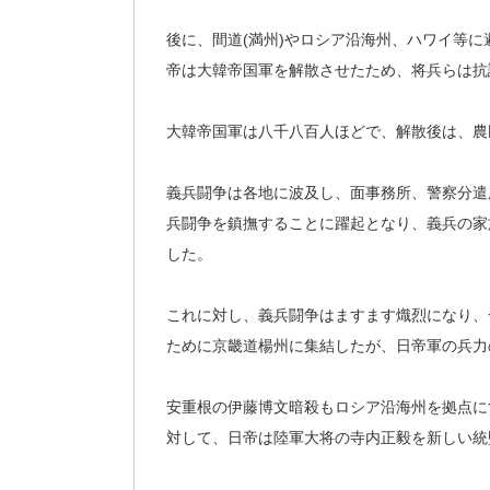
後に、間道(満州)やロシア沿海州、ハワイ等
帝は大韓帝国軍を解散させたため、将兵らは抗
大韓帝国軍は八千八百人ほどで、解散後は、農
義兵闘争は各地に波及し、面事務所、警察分遣
兵闘争を鎮撫することに躍起となり、義兵の家
した。
これに対し、義兵闘争はますます熾烈になり、
ために京畿道楊州に集結したが、日帝軍の兵力
安重根の伊藤博文暗殺もロシア沿海州を拠点に
対して、日帝は陸軍大将の寺内正毅を新しい統