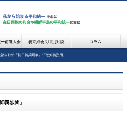
統一前進大会
姜京姫会長特別対談
コラム
七福自叙伝「抗日義兵闖争」/「朝鮮義烈団」
鮮義烈団」