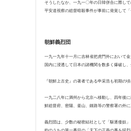
そうしたなか、一九一〇年の日韓併合に際して
平安道視察の総督暗殺事件が事前に発覚して「
朝鮮義烈団
一九一九年十一月に吉林省把虎門外において金
国内に浸透して日本の諸機関を数多く爆破し、
『朝鮮上古史』の著者である申采浩も初期の頃
一九二八年に満州から北京へ移動し、四年後に
鮮総督府、密陽、釜山、鍾路等の警察署の外に
義烈団は、少数の秘密結社として「駆逐倭奴」
約のうちの第一番目の「天下の正義の事を猛烈