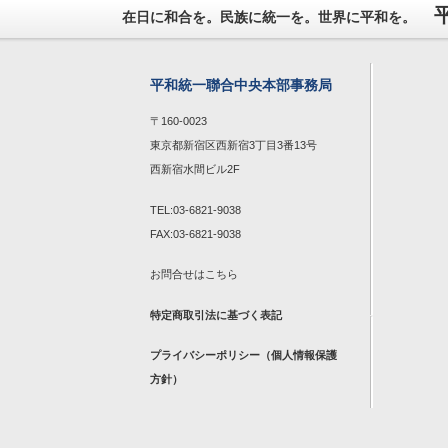
在日に和合を。民族に統一を。世界に平和を。
平和統一聯合中央本部事務局
〒160-0023
東京都新宿区西新宿3丁目3番13号
西新宿水間ビル2F
TEL:03-6821-9038
FAX:03-6821-9038
お問合せは
こちら
特定商取引法に基づく表記
プライバシーポリシー（個人情報保護
方針）