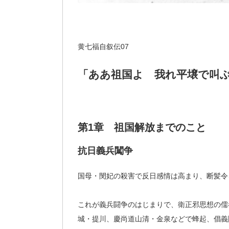
黄七福自叙伝07
「ああ祖国よ 我れ平壌で叫
第1章 祖国解放までのこと
抗日義兵闖争
国母・閔妃の殺害で反日感情は高まり、断髪令
これが義兵闘争のはじまりで、衛正邪思想の儒
城・提川、慶尚道山清・金泉などで蜂起、倡義