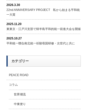
2026.3.30
22nd ANNIVERSARY PROJECT 私から始まる平和統
一大賞
2025.11.20
東東京・江戸川支部で韓半島平和的統一前進大会を開催
2025.10.27
平和統一聯合南北統一祈願母国研修・次世代と共に
カテゴリー
PEACE ROAD
コラム
世界潮流
中東便り