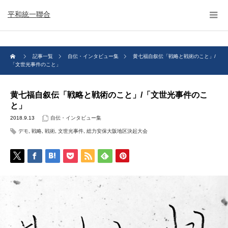
平和統一聯合
記事一覧
自伝・インタビュー集
黄七福自叙伝「戦略と戦術のこと」/
「文世光事件のこと」
黄七福自叙伝「戦略と戦術のこと」/「文世光事件のこ
と」
2018.9.13
自伝・インタビュー集
デモ
,
戦略
,
戦術
,
文世光事件
,
総力安保大阪地区決起大会