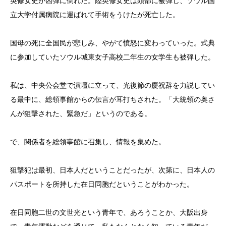
英修女史が凶弾に倒れた。陸英修女史は頭部に被弾し、ソウル国
立大学付属病院に運ばれて手術をうけたが死亡した。
国母の死に全国民が悲しみ、やがて憤怒に変わっていった。式典
に参加していたソウル城東女子高校二年生の女学生も被弾した。
私は、中央公会堂で演壇に立って、光復節の慶祝辞を力説してい
る最中に、総領事館からの伝言が耳打ちされた。「大統領の奥さ
んが狙撃された、緊急だ」というのである。
で、関係者を総領事館に召集し、情報を集めた。
狙撃犯は最初、日本人だということだったが、次第に、日本人の
パスポートを所持した在日同胞だということがわかった。
在日同胞二世の文世光という青年で、あろうことか、大阪出身