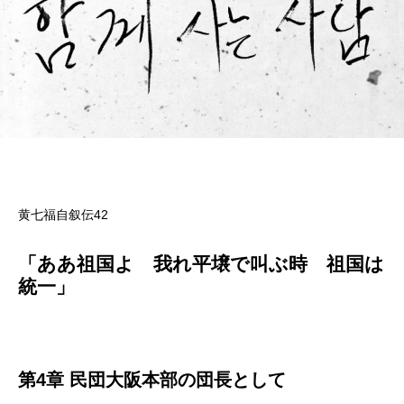
黄七福自叙伝42
「ああ祖国よ 我れ平壌で叫ぶ時 祖国は
統一」
第4章 民団大阪本部の団長として