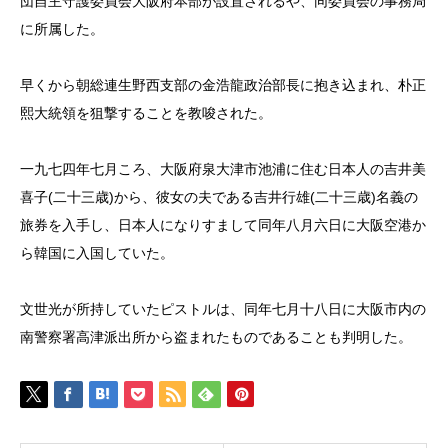
団自主守護委員会大阪府本部が設置されるや、同委員会の事務局
に所属した。
早くから朝総連生野西支部の金浩龍政治部長に抱き込まれ、朴正
熙大統領を狙撃することを教唆された。
一九七四年七月ころ、大阪府泉大津市池浦に住む日本人の吉井美
喜子(二十三歳)から、彼女の夫である吉井行雄(二十三歳)名義の
旅券を入手し、日本人になりすまして同年八月六日に大阪空港か
ら韓国に入国していた。
文世光が所持していたピストルは、同年七月十八日に大阪市内の
南警察署高津派出所から盗まれたものであることも判明した。