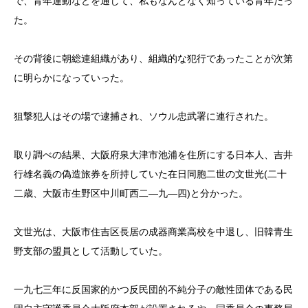
で、青年運動などを通じて、私もなんとなく知っている青年だっ
た。
その背後に朝総連組織があり、組織的な犯行であったことが次第
に明らかになっていった。
狙撃犯人はその場で逮捕され、ソウル忠武署に連行された。
取り調べの結果、大阪府泉大津市池浦を住所にする日本人、吉井
行雄名義の偽造旅券を所持していた在日同胞二世の文世光(二十
二歳、大阪市生野区中川町西二―九―四)と分かった。
文世光は、大阪市住吉区長居の成器商業高校を中退し、旧韓青生
野支部の盟員として活動していた。
一九七三年に反国家的かつ反民団的不純分子の敵性団体である民