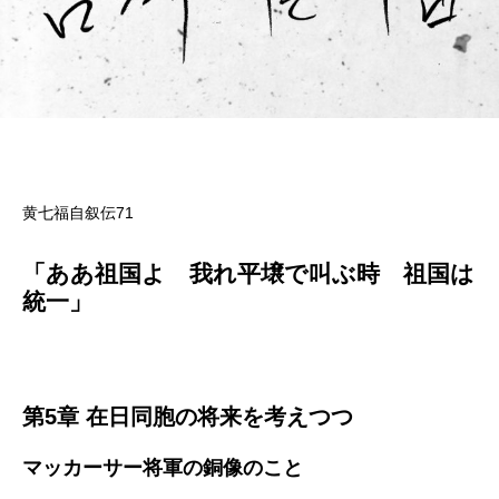
黄七福自叙伝71
「ああ祖国よ 我れ平壌で叫ぶ時 祖国は
統一」
第5章 在日同胞の将来を考えつつ
マッカーサー将軍の銅像のこと