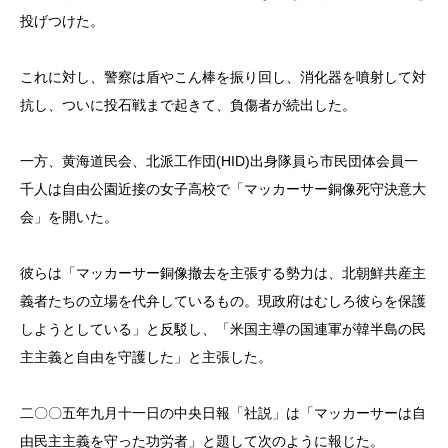
投げつけた。
これに対し、警察は盾やこん棒を振り回し、消化器を噴射して対
抗し、ついに投石戦まで起きて、負傷者が続出した。
一方、黄海道民会、北派工作団(HID)出身隊員ら市民団体会員一
千人は自由公園近接の女子高校で「マッカーサー銅像死守決意大
会」を開いた。
彼らは「マッカーサー銅像撤去を主張する勢力は、北朝鮮共産主
義者たちの立場を代弁しているもの。現政府はむしろ彼らを保護
しようとしている」と反駁し、「米国主導の国連軍が韓半島の民
主主義と自由を守護した」と主張した。
二〇〇五年九月十一日の中央日報「社説」は「マッカーサーは自
由民主主義を守った功労者」と題して次のように報じた。