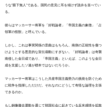
うな”眼下無人”である。国民の意見に耳を傾けず詭弁を並べてい
る。
彼らはマッカーサー将軍を「好戦論者」「帝国主義の象徴」「占
領軍の怪獣」と呼んでいる。
しかし、これは事実関係の歪曲はもちろん、南側の正統性を傷つ
けようとする悪意的な宣伝扇動にすぎない。「好戦論者」は奇襲
南侵した金日成であり、「帝国主義」といえば、このような金日
成を支援したソ連が標本ではないだろうか。
マッカーサー将軍はこうした共産帝国主義勢力の挑発を防ぐため
に戦争を指揮しただけだ。それなのにどうして奇怪な論理を主張
できるのか。
もし銅像撤去運動を通じて韓国社会に起きている反米感情を拡散