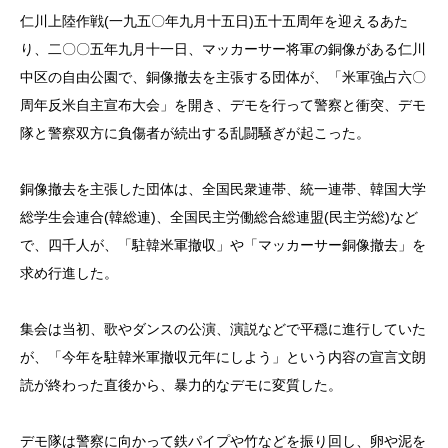
仁川上陸作戦(一九五〇年九月十五日)五十五周年を迎えるあた
り、二〇〇五年九月十一日、マッカーサー将軍の銅像がある仁川
中区の自由公園で、銅像撤去を主張する団体が、「米軍強占六〇
周年反米自主宣布大会」を開き、デモを行って警察と衝突、デモ
隊と警察双方に負傷者が続出する乱闘騒ぎが起こった。
銅像撤去を主張した団体は、全国民衆連帯、統一連帯、韓国大学
総学生会連合(韓総連)、全国民主労働総合総連盟(民主労総)など
で、四千人が、「駐韓米軍撤収」や「マッカーサー銅像撤去」を
求め行進した。
集会は当初、歌やダンスの公演、演説などで平穏に進行していた
が、「今年を駐韓米軍撤収元年にしよう」という内容の宣言文朗
読が終わった直後から、暴力的なデモに変質した。
デモ隊は警察に向かって鉄パイプや竹などを振り回し、卵や泥を