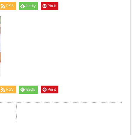
RSS
feedly
Pin it
RSS
feedly
Pin it