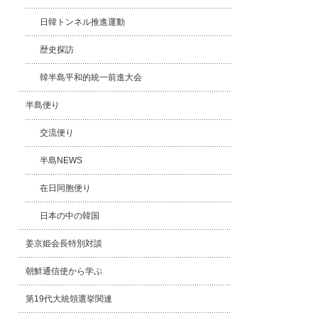
日韓トンネル推進運動
歴史探訪
韓半島平和的統一前進大会
半島便り
交流便り
半島NEWS
在日同胞便り
日本の中の韓国
姜京姫会長特別対談
朝鮮通信使から学ぶ
第19代大統領選挙関連