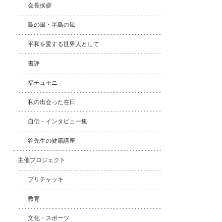
会長挨拶
島の風・半島の風
平和を愛する世界人として
書評
福チュモニ
私の出会った在日
自伝・インタビュー集
谷先生の健康講座
主催プロジェクト
プリチャッキ
教育
文化・スポーツ