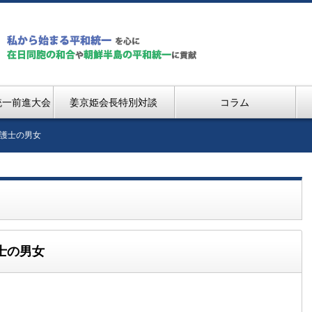
統一前進大会
姜京姫会長特別対談
コラム
護士の男女
士の男女