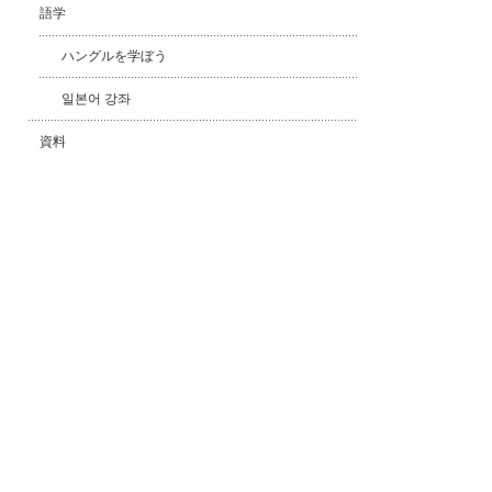
語学
ハングルを学ぼう
일본어 강좌
資料