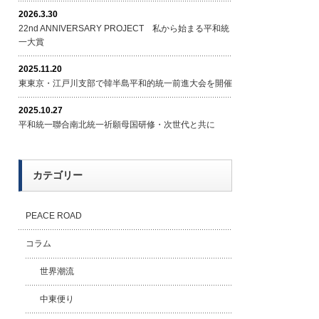
2026.3.30
22nd ANNIVERSARY PROJECT 私から始まる平和統
一大賞
2025.11.20
東東京・江戸川支部で韓半島平和的統一前進大会を開催
2025.10.27
平和統一聯合南北統一祈願母国研修・次世代と共に
カテゴリー
PEACE ROAD
コラム
世界潮流
中東便り