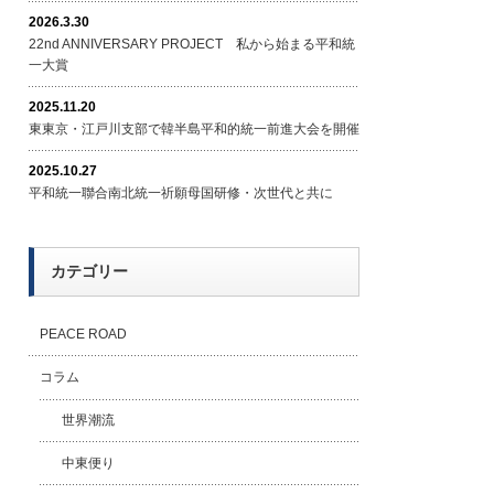
2026.3.30
22nd ANNIVERSARY PROJECT 私から始まる平和統
一大賞
2025.11.20
東東京・江戸川支部で韓半島平和的統一前進大会を開催
2025.10.27
平和統一聯合南北統一祈願母国研修・次世代と共に
カテゴリー
PEACE ROAD
コラム
世界潮流
中東便り