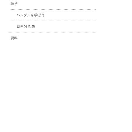
語学
ハングルを学ぼう
일본어 강좌
資料