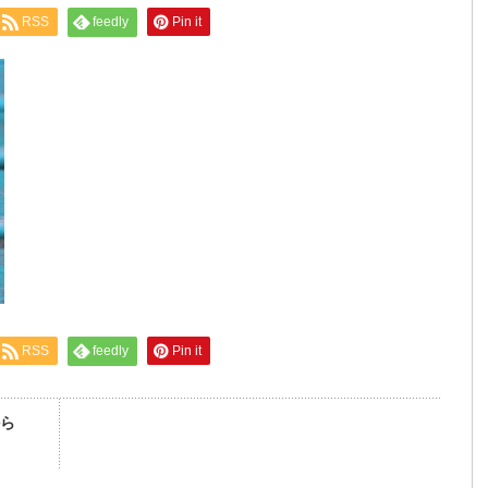
RSS
feedly
Pin it
RSS
feedly
Pin it
ら