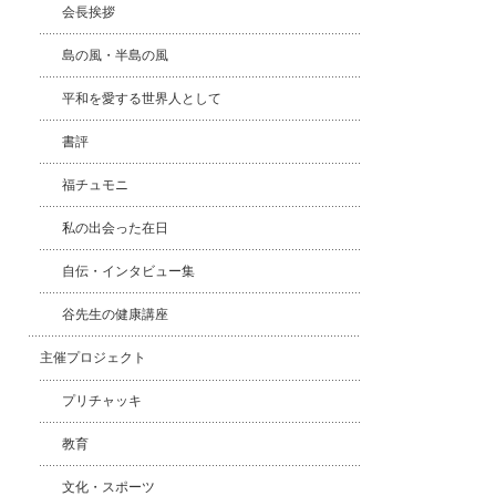
会長挨拶
島の風・半島の風
平和を愛する世界人として
書評
福チュモニ
私の出会った在日
自伝・インタビュー集
谷先生の健康講座
主催プロジェクト
プリチャッキ
教育
文化・スポーツ