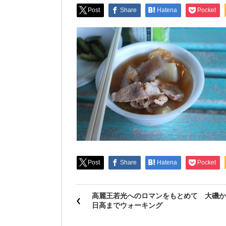
Post
Share
Hatena
Pocket
Post
Share
Hatena
Pocket
高麗王若光へのロマンをもとめて 大磯か
日高までウォーキング