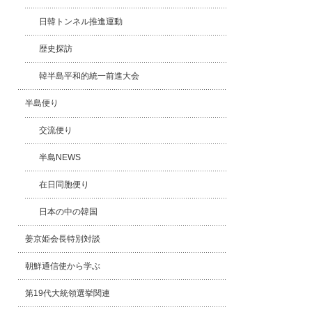
日韓トンネル推進運動
歴史探訪
韓半島平和的統一前進大会
半島便り
交流便り
半島NEWS
在日同胞便り
日本の中の韓国
姜京姫会長特別対談
朝鮮通信使から学ぶ
第19代大統領選挙関連