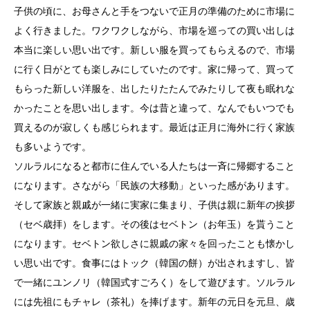
子供の頃に、お母さんと手をつないで正月の準備のために市場に
よく行きました。ワクワクしながら、市場を巡っての買い出しは
本当に楽しい思い出です。新しい服を買ってもらえるので、市場
に行く日がとても楽しみにしていたのです。家に帰って、買って
もらった新しい洋服を、出したりたたんでみたりして夜も眠れな
かったことを思い出します。今は昔と違って、なんでもいつでも
買えるのが寂しくも感じられます。最近は正月に海外に行く家族
も多いようです。
ソルラルになると都市に住んでいる人たちは一斉に帰郷すること
になります。さながら「民族の大移動」といった感があります。
そして家族と親戚が一緒に実家に集まり、子供は親に新年の挨拶
（セベ歳拝）をします。その後はセベトン（お年玉）を貰うこと
になります。セベトン欲しさに親戚の家々を回ったことも懐かし
い思い出です。食事にはトック（韓国の餅）が出されますし、皆
で一緒にユンノリ（韓国式すごろく）をして遊びます。ソルラル
には先祖にもチャレ（茶礼）を捧げます。新年の元日を元旦、歳