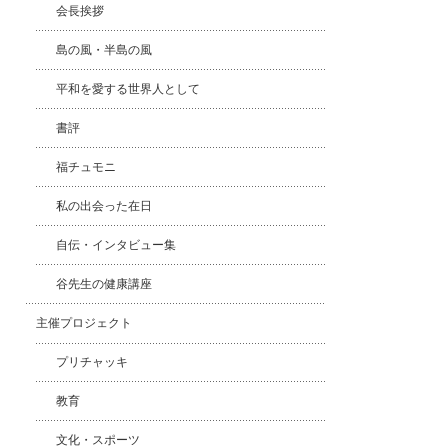
会長挨拶
島の風・半島の風
平和を愛する世界人として
書評
福チュモニ
私の出会った在日
自伝・インタビュー集
谷先生の健康講座
主催プロジェクト
プリチャッキ
教育
文化・スポーツ