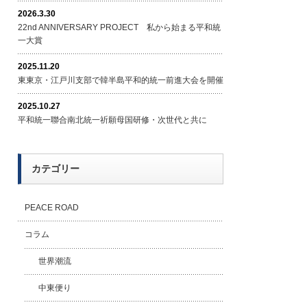
2026.3.30
22nd ANNIVERSARY PROJECT 私から始まる平和統
一大賞
2025.11.20
東東京・江戸川支部で韓半島平和的統一前進大会を開催
2025.10.27
平和統一聯合南北統一祈願母国研修・次世代と共に
カテゴリー
PEACE ROAD
コラム
世界潮流
中東便り