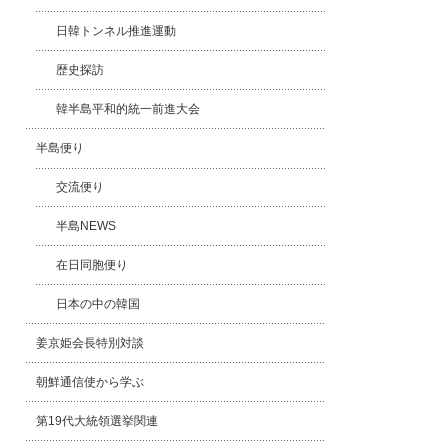
日韓トンネル推進運動
歴史探訪
韓半島平和的統一前進大会
半島便り
交流便り
半島NEWS
在日同胞便り
日本の中の韓国
姜京姫会長特別対談
朝鮮通信使から学ぶ
第19代大統領選挙関連