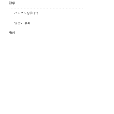
語学
ハングルを学ぼう
일본어 강좌
資料