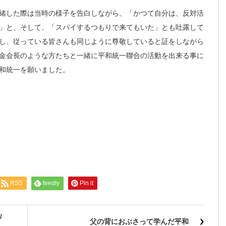
緒した際は当時の様子を告白しながら、「かつて自分は、反対活
」と、そして、「スパイするつもりで来てもいた」とも吐露して
し、従っている皆さんも同じように尊敬していると証をしながら
金会長のような方たちと一緒に平和統一聯合の活動を出来る事に
和統一を願いました。
RSS
feedly
Pin it
/
父の背におぶさって学んだ平和