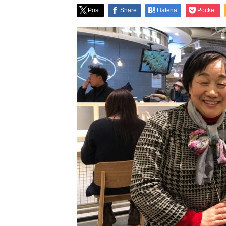
Post
Share
Hatena
Pocket