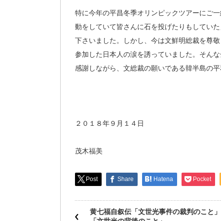
特に今年の平昌冬季オリンピックツアーにご一
動をしていて皆さんに石を投げたりもしていた
下さいました。しかし、今は文鮮明総裁を尊敬
参加した日本人の涙を誘っていました。そんな
感謝しながら、文総裁の願いである韓半島の平
２０１８年９月１４日
茂木福美
Post
Share
Hatena
Pocket
黄七福自叙伝「文世光事件の裁判のこと」