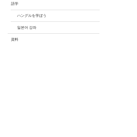
語学
ハングルを学ぼう
일본어 강좌
資料