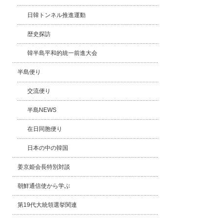
日韓トンネル推進運動
歴史探訪
韓半島平和的統一前進大会
半島便り
交流便り
半島NEWS
在日同胞便り
日本の中の韓国
姜京姫会長特別対談
朝鮮通信使から学ぶ
第19代大統領選挙関連