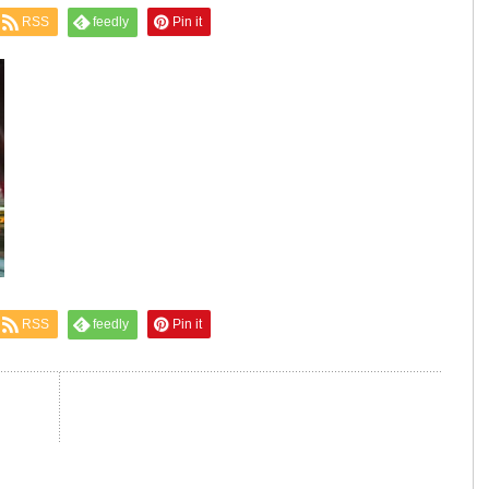
RSS
feedly
Pin it
RSS
feedly
Pin it