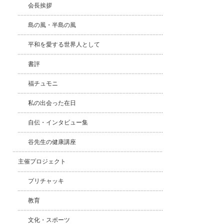
会長挨拶
島の風・半島の風
平和を愛する世界人として
書評
福チュモニ
私の出会った在日
自伝・インタビュー集
谷先生の健康講座
主催プロジェクト
プリチャッキ
教育
文化・スポーツ