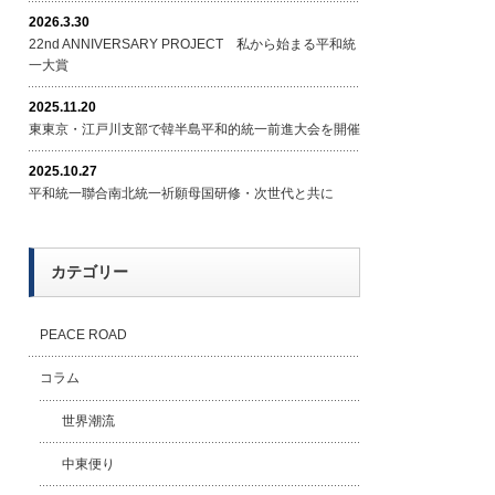
2026.3.30
22nd ANNIVERSARY PROJECT 私から始まる平和統
一大賞
2025.11.20
東東京・江戸川支部で韓半島平和的統一前進大会を開催
2025.10.27
平和統一聯合南北統一祈願母国研修・次世代と共に
カテゴリー
PEACE ROAD
コラム
世界潮流
中東便り