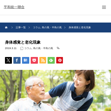
平和統一聯合
記事一覧
コラム
,
島の風・半島の風
身体感覚と老化現象
身体感覚と老化現象
2019.3.11
コラム
,
島の風・半島の風