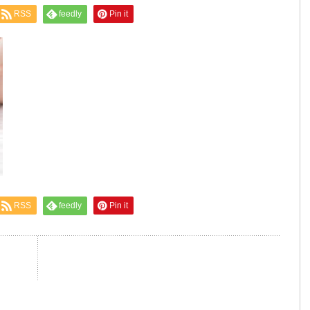
RSS
feedly
Pin it
RSS
feedly
Pin it