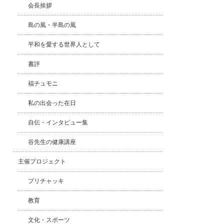
会長挨拶
島の風・半島の風
平和を愛する世界人として
書評
福チュモニ
私の出会った在日
自伝・インタビュー集
谷先生の健康講座
主催プロジェクト
プリチャッキ
教育
文化・スポーツ