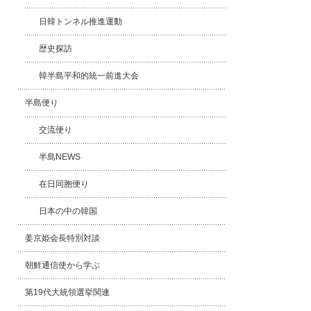
日韓トンネル推進運動
歴史探訪
韓半島平和的統一前進大会
半島便り
交流便り
半島NEWS
在日同胞便り
日本の中の韓国
姜京姫会長特別対談
朝鮮通信使から学ぶ
第19代大統領選挙関連