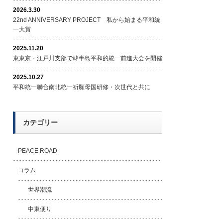
2026.3.30
22nd ANNIVERSARY PROJECT 私から始まる平和統
一大賞
2025.11.20
東東京・江戸川支部で韓半島平和的統一前進大会を開催
2025.10.27
平和統一聯合南北統一祈願母国研修・次世代と共に
カテゴリー
PEACE ROAD
コラム
世界潮流
中東便り