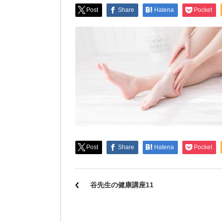
Post
Share
Hatena
Pocket
Post
Share
Hatena
Pocket
谷先生の健康講座11