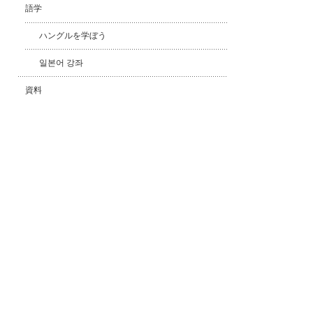
語学
ハングルを学ぼう
일본어 강좌
資料