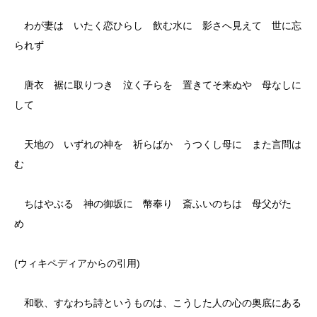
わが妻は いたく恋ひらし 飲む水に 影さへ見えて 世に忘
られず
唐衣 裾に取りつき 泣く子らを 置きてそ来ぬや 母なしに
して
天地の いずれの神を 祈らばか うつくし母に また言問は
む
ちはやぶる 神の御坂に 幣奉り 斎ふいのちは 母父がた
め
(ウィキペディアからの引用)
和歌、すなわち詩というものは、こうした人の心の奥底にある