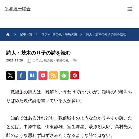
平和統一聯合
記事一覧
コラム
,
島の風・半島の風
詩人・茨木のり子の詩を読む
詩人・茨木のり子の詩を読む
2021.12.28
コラム
,
島の風・半島の風
戦後派の詩人は、難解というわけではないが、独特の思考をち
りばめた現代詩を書いている人が多い。
知的ではあるけれども、戦前戦中のような分かりやすい詩、た
とえば、中原中也、伊東静雄、室生犀星、萩原朔太郎、高村光太
郎のような思わず口ずさみたくなるような詩ではない。