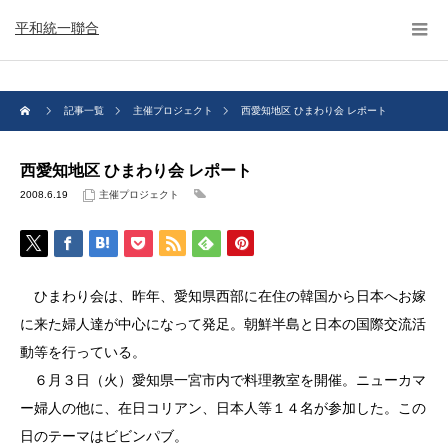
平和統一聯合
記事一覧
主催プロジェクト
西愛知地区 ひまわり会 レポート
西愛知地区 ひまわり会 レポート
2008.6.19
主催プロジェクト
ひまわり会は、昨年、愛知県西部に在住の韓国から日本へお嫁
に来た婦人達が中心になって発足。朝鮮半島と日本の国際交流活
動等を行っている。
６月３日（火）愛知県一宮市内で料理教室を開催。ニューカマ
ー婦人の他に、在日コリアン、日本人等１４名が参加した。この
日のテーマはビビンパブ。