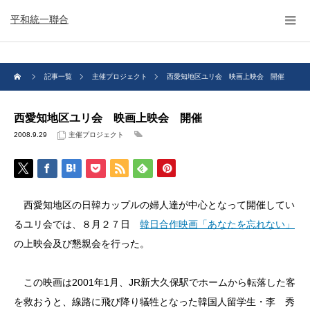
平和統一聯合
記事一覧
主催プロジェクト
西愛知地区ユリ会 映画上映会 開催
西愛知地区ユリ会 映画上映会 開催
2008.9.29
主催プロジェクト
西愛知地区の日韓カップルの婦人達が中心となって開催してい
るユリ会では、８月２７日
韓日合作映画「あなたを忘れない」
の上映会及び懇親会を行った。
この映画は2001年1月、JR新大久保駅でホームから転落した客
を救おうと、線路に飛び降り犠牲となった韓国人留学生・李 秀