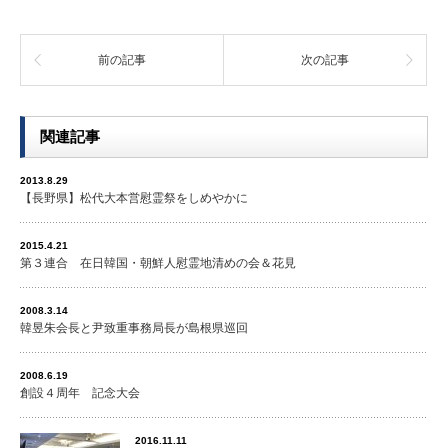
前の記事
次の記事
関連記事
2013.8.29
【長野県】松代大本営慰霊祭をしめやかに
2015.4.21
第３連合 在日韓国・朝鮮人慰霊地清めの会＆花見
2008.3.14
韓昱朱会長と尹致重事務局長が島根県巡回
2008.6.19
創設４周年 記念大会
2016.11.11