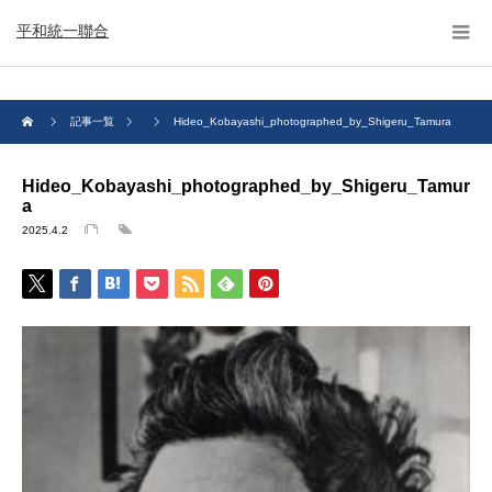
平和統一聯合
記事一覧
Hideo_Kobayashi_photographed_by_Shigeru_Tamura
Hideo_Kobayashi_photographed_by_Shigeru_Tamur
a
2025.4.2