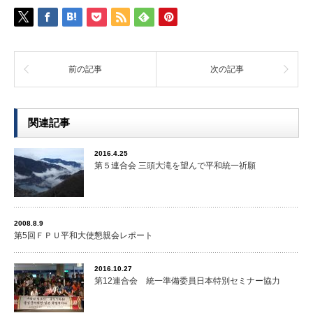
前の記事
次の記事
関連記事
2016.4.25
第５連合会 三頭大滝を望んで平和統一祈願
2008.8.9
第5回ＦＰＵ平和大使懇親会レポート
2016.10.27
第12連合会 統一準備委員日本特別セミナー協力