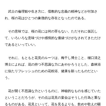
武士の倫理観や生き方に、儒教的な忠義の精神などが付加さ
れ、桜の花はひとつの象徴的な存在となったのである。
その意味では、桜の花には何の罪もない。ただそれに仮託し
て、いろいろな意味づけや感情的な価値づけがなされてきただけ
であるといっていい。
それに、もともと花見のルーツは、梅干し博士こと、樋口清之
博士によれば、花の持つ不思議な力にあやかろうとした、森林浴
に似たリフレッシュのための花粉浴、健康を願ったものだとい
う。
花が開く不思議な力というものに、神秘的なものを感じていた
ということだろうが、その点は花見の宴会はそうした行為と重な
るものがある。花見といって、花を見るよりも、飲めや歌えの騒