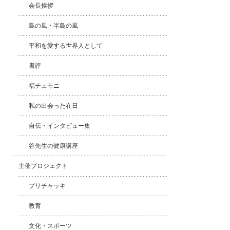
会長挨拶
島の風・半島の風
平和を愛する世界人として
書評
福チュモニ
私の出会った在日
自伝・インタビュー集
谷先生の健康講座
主催プロジェクト
プリチャッキ
教育
文化・スポーツ