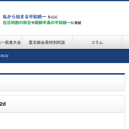
統一前進大会
姜京姫会長特別対談
コラム
b4b2d
b2d