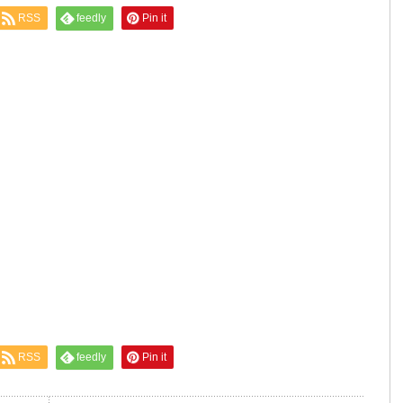
RSS
feedly
Pin it
RSS
feedly
Pin it