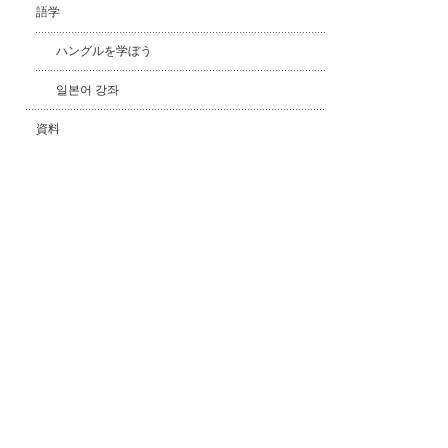
語学
ハングルを学ぼう
일본어 강좌
資料