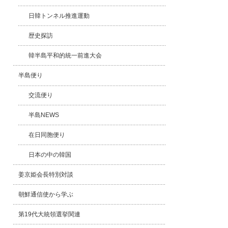
日韓トンネル推進運動
歴史探訪
韓半島平和的統一前進大会
半島便り
交流便り
半島NEWS
在日同胞便り
日本の中の韓国
姜京姫会長特別対談
朝鮮通信使から学ぶ
第19代大統領選挙関連