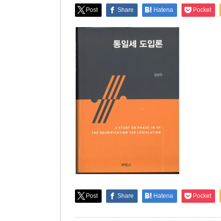
Post
Share
Hatena
Pocket
Post
Share
Hatena
Pocket