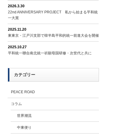
2026.3.30
22nd ANNIVERSARY PROJECT 私から始まる平和統
一大賞
2025.11.20
東東京・江戸川支部で韓半島平和的統一前進大会を開催
2025.10.27
平和統一聯合南北統一祈願母国研修・次世代と共に
カテゴリー
PEACE ROAD
コラム
世界潮流
中東便り