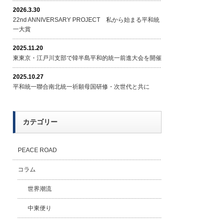
2026.3.30
22nd ANNIVERSARY PROJECT 私から始まる平和統
一大賞
2025.11.20
東東京・江戸川支部で韓半島平和的統一前進大会を開催
2025.10.27
平和統一聯合南北統一祈願母国研修・次世代と共に
カテゴリー
PEACE ROAD
コラム
世界潮流
中東便り