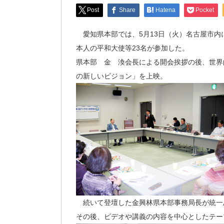
Post
Share
Hatena
Pocket
愛知県本部では、5月13日（火）名古屋市内
本人の平和大使等23名が参加した。
県本部 金 渙会長による開会挨拶の後、世界
の新しいビジョン」を上映。
続いて登壇した金興林県本部事務局長が統一思
その後、ビデオや講義の内容を中心としたテー