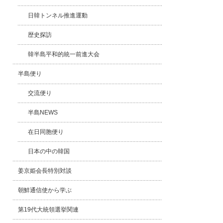
日韓トンネル推進運動
歴史探訪
韓半島平和的統一前進大会
半島便り
交流便り
半島NEWS
在日同胞便り
日本の中の韓国
姜京姫会長特別対談
朝鮮通信使から学ぶ
第19代大統領選挙関連