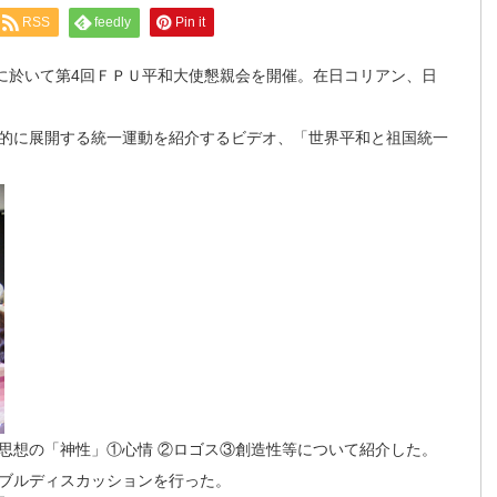
RSS
feedly
Pin it
に於いて第4回ＦＰＵ平和大使懇親会を開催。在日コリアン、日
的に展開する統一運動を紹介するビデオ、「世界平和と祖国統一
想の「神性」①心情 ②ロゴス③創造性等について紹介した。
ブルディスカッションを行った。