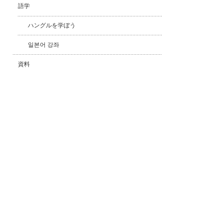
語学
ハングルを学ぼう
일본어 강좌
資料