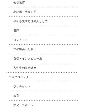
会長挨拶
島の風・半島の風
平和を愛する世界人として
書評
福チュモニ
私の出会った在日
自伝・インタビュー集
谷先生の健康講座
主催プロジェクト
プリチャッキ
教育
文化・スポーツ