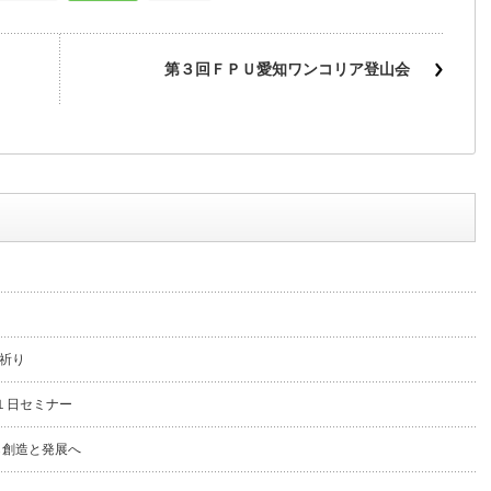
第３回ＦＰＵ愛知ワンコリア登山会
祈り
１日セミナー
ら創造と発展へ