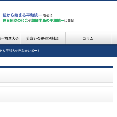
統一前進大会
姜京姫会長特別対談
コラム
ＦＰＵ平和大使懇親会レポート
ト