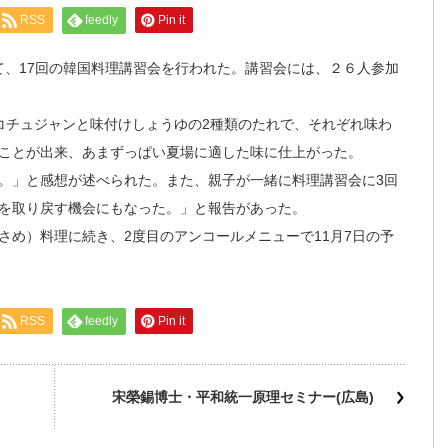
RSS
feedly
Pin it
て、17回の韓国料理講習会を行われた。講習会には、２６人参加
チュジャンと味付けしょうゆの2種類のたれで、それぞれ味わ
ことが出来、あまずっぱい夏場に適した味に仕上がった。
。」と感想が述べられた。また、親子が一緒に料理講習会に3回
を取り戻す機会にもなった。」と報告があった。
め）料理に続き、2度目のアンコールメニューで11月7日の予
RSS
feedly
Pin it
宋榮錫博士・平和統一原理セミナー(広島)