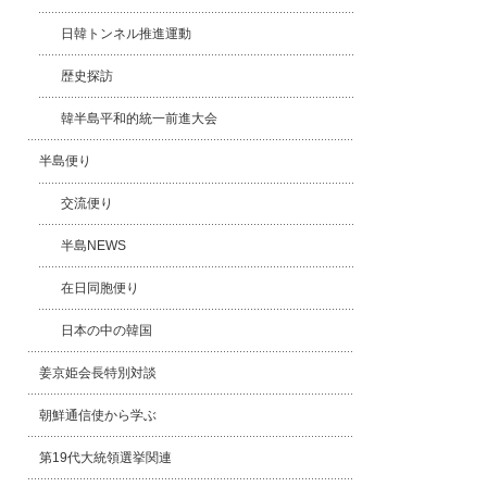
日韓トンネル推進運動
歴史探訪
韓半島平和的統一前進大会
半島便り
交流便り
半島NEWS
在日同胞便り
日本の中の韓国
姜京姫会長特別対談
朝鮮通信使から学ぶ
第19代大統領選挙関連