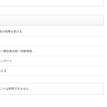
団長の指導を受ける
統一聯合南北統一祈願母国…
コンサート
考える
ントは利用できません。