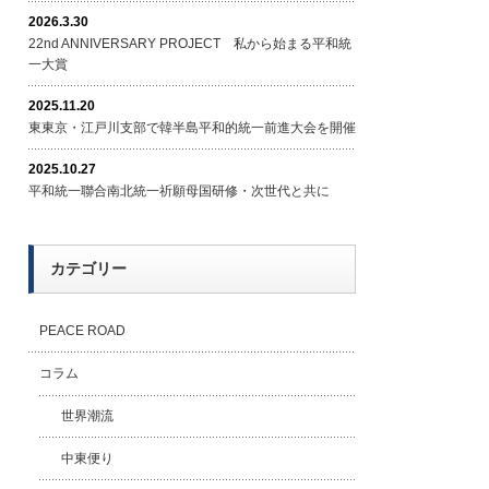
2026.3.30
22nd ANNIVERSARY PROJECT 私から始まる平和統
一大賞
2025.11.20
東東京・江戸川支部で韓半島平和的統一前進大会を開催
2025.10.27
平和統一聯合南北統一祈願母国研修・次世代と共に
カテゴリー
PEACE ROAD
コラム
世界潮流
中東便り