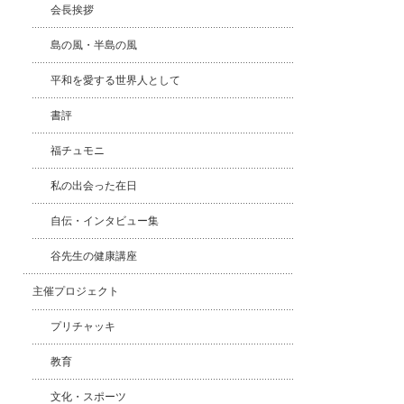
会長挨拶
島の風・半島の風
平和を愛する世界人として
書評
福チュモニ
私の出会った在日
自伝・インタビュー集
谷先生の健康講座
主催プロジェクト
プリチャッキ
教育
文化・スポーツ