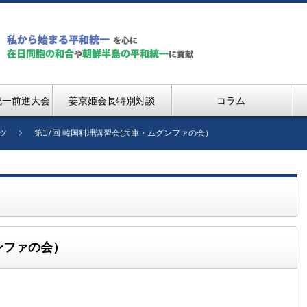
統一前進大会
姜京姫会長特別対談
コラム
ツ
第17回 韓国料理講習会(兵庫・ムグンファの会）
ンファの会）