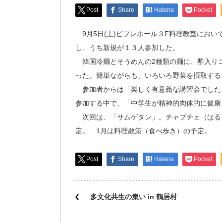
Post
Share
Hatena
Pocket
9月5日(土)ピフレホール３F料理教室におい
し、うち新規が１３人参加した。
韓国冷麺とそうめんの2種類の麺に、酢入りコ
った。簡単ながらも、いろいろ野菜を摂取する
参加者からは「楽しく有意義な講習会でした
参加する中で、「中学生が精神的肉体的に健康
次回は、「サムゲタン」。チャプチェ（はるさ
定。 1月は料理散策（食べ歩き）の予定。
Post
Share
Hatena
Pocket
多文化共生の集い in 鶴居村