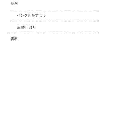
語学
ハングルを学ぼう
일본어 강좌
資料